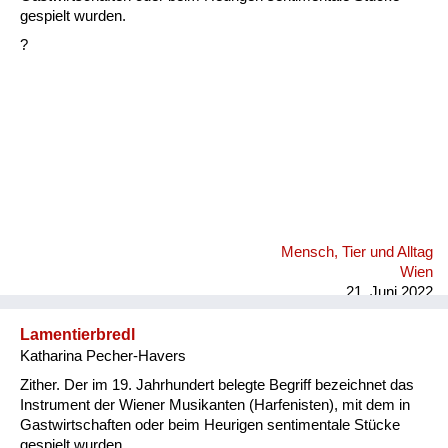
Fluchen und Reden
gespielt wurden.
?
Mensch, Tier und Alltag
Schmankerln und
Kulinarisches
Mensch, Tier und Alltag
Wien
21. Juni 2022
Lamentierbredl
Katharina Pecher-Havers
Zither. Der im 19. Jahrhundert belegte Begriff bezeichnet das
Instrument der Wiener Musikanten (Harfenisten), mit dem in
Gastwirtschaften oder beim Heurigen sentimentale Stücke
gespielt wurden.