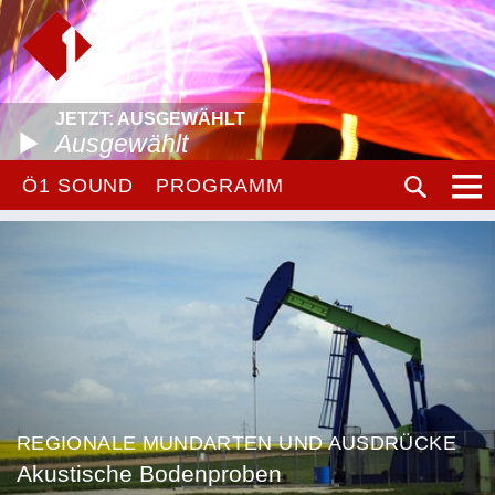
JETZT: AUSGEWÄHLT
Ausgewählt
Ö1 SOUND
PROGRAMM
REGIONALE MUNDARTEN UND AUSDRÜCKE
Akustische Bodenproben