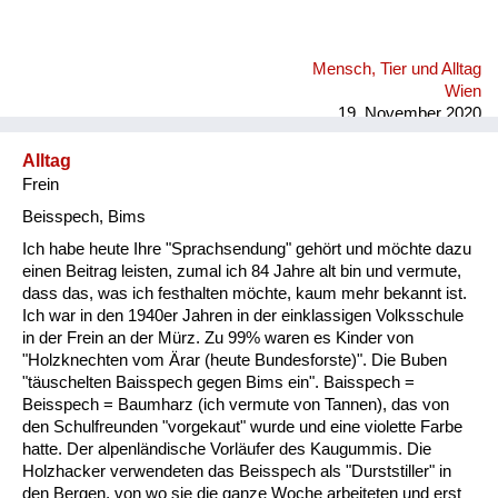
Mensch, Tier und Alltag
Wien
19. November 2020
Alltag
Frein
Beisspech, Bims
Ich habe heute Ihre "Sprachsendung" gehört und möchte dazu
einen Beitrag leisten, zumal ich 84 Jahre alt bin und vermute,
dass das, was ich festhalten möchte, kaum mehr bekannt ist.
Ich war in den 1940er Jahren in der einklassigen Volksschule
in der Frein an der Mürz. Zu 99% waren es Kinder von
"Holzknechten vom Ärar (heute Bundesforste)". Die Buben
"täuschelten Baisspech gegen Bims ein". Baisspech =
Beisspech = Baumharz (ich vermute von Tannen), das von
den Schulfreunden "vorgekaut" wurde und eine violette Farbe
hatte. Der alpenländische Vorläufer des Kaugummis. Die
Holzhacker verwendeten das Beisspech als "Durststiller" in
den Bergen, von wo sie die ganze Woche arbeiteten und erst