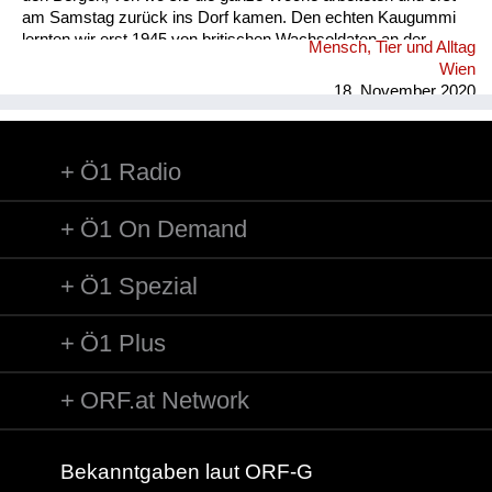
am Samstag zurück ins Dorf kamen. Den echten Kaugummi
lernten wir erst 1945 von britischen Wachsoldaten an der
Mensch, Tier und Alltag
Grenze derBritischen Besatzungszone ihren Dienst versahen,
Wien
kennen. Hin und wieder bekamen wir von ihnen solchen
18. November 2020
geschenkt. Der sowjetische Grenzposten war dann im
Lahnsattel. ...
Ö1 Radio
Ö1 On Demand
Ö1 Spezial
Ö1 Plus
ORF.at Network
Bekanntgaben laut ORF-G