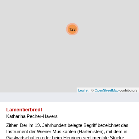
Kärnten
Niederösterreich
123
Oberösterreich
Salzburg
Steiermark
Tirol
Vorarlberg
Leaflet
| ©
OpenStreetMap
contributors
Wien
Lamentierbredl
Katharina Pecher-Havers
Kategorie
Zither. Der im 19. Jahrhundert belegte Begriff bezeichnet das
Natur und Landwirtschaft
Instrument der Wiener Musikanten (Harfenisten), mit dem in
Gastwirtschaften oder beim Heurigen sentimentale Stücke