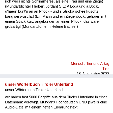
(ich weiß nichts Schlimmeres, als eine Frau und eine Ziege)
Fluchen und Reden
(Mundartdichter Herbert Jordan) SIE: A Loda und a Bock,
g'haern bunt'n an an Pflock - und s'Stricka schee kuschz,
Mensch, Tier und Alltag
bärig sei wuschz! (Ein Mann und ein Ziegenbock, gehören mit
einem Strick kurz angebunden an einen Pflock, das wäre
Schmankerln und
großartig! (Mundartdichterin Helene Bachler)
Kulinarisches
Mensch, Tier und Alltag
Tirol
18. November 2022
unser Wörterbuch Tiroler Unterland
unser Wörterbuch Tiroler Unterland
wir haben fast 5000 Begriffe aus dem Tiroler Unterland in einer
Datenbank verewigt. Mundart+Hochdeutsch UND jeweils eine
Audio-Datei mit einem netten Erklärungstext