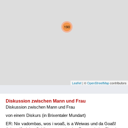
Kärnten
Niederösterreich
190
Oberösterreich
Salzburg
Steiermark
Tirol
Vorarlberg
Leaflet
| ©
OpenStreetMap
contributors
Wien
Diskussion zwischen Mann und Frau
Diskussion zwischen Mann und Frau
Kategorie
von einem Diskurs (in Brixentaler Mundart)
Natur und Landwirtschaft
ER: Nix vadombas, wos i woaß, is a Weiwas und da Goaß!