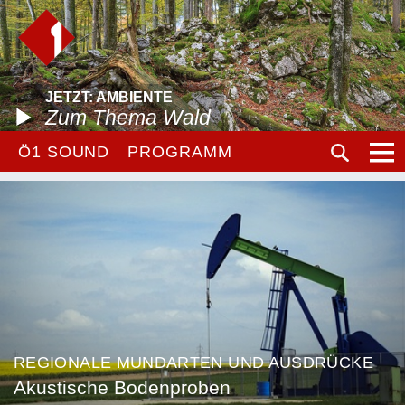
JETZT: AMBIENTE
Zum Thema Wald
Ö1 SOUND
PROGRAMM
REGIONALE MUNDARTEN UND AUSDRÜCKE
Akustische Bodenproben