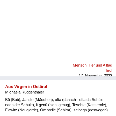
Fluchen und Reden
Mensch, Tier und Alltag
Schmankerln und
Kulinarisches
Mensch, Tier und Alltag
Tirol
17. November 2022
Aus Virgen in Osttirol
Michaela Ruggenthaler
Bü (Bub), Jandle (Mädchen), ofta (danach - ofta da Schüle
nach der Schule), it genü (nicht genug), Teschte (Kasserole),
Fiawitz (Neugierde), Ombrelle (Schirm), selbegn (deswegen)