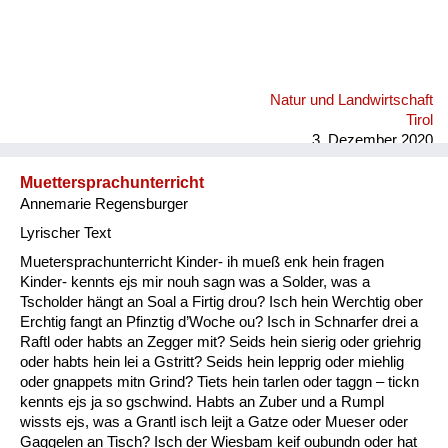
Natur und Landwirtschaft
Tirol
3. Dezember 2020
Muettersprachunterricht
Annemarie Regensburger
Lyrischer Text
Muetersprachunterricht Kinder- ih mueß enk hein fragen
Kinder- kennts ejs mir nouh sagn was a Solder, was a
Tscholder hängt an Soal a Firtig drou? Isch hein Werchtig ober
Erchtig fangt an Pfinztig d’Woche ou? Isch in Schnarfer drei a
Raftl oder habts an Zegger mit? Seids hein sierig oder griehrig
oder habts hein lei a Gstritt? Seids hein lepprig oder miehlig
oder gnappets mitn Grind? Tiets hein tarlen oder taggn – tickn
kennts ejs ja so gschwind. Habts an Zuber und a Rumpl
wissts ejs, was a Grantl isch leijt a Gatze oder Mueser oder
Gaggelen an Tisch? Isch der Wiesbam keif oubundn oder hat