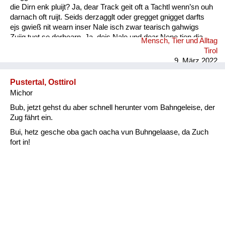
die Dirn enk pluijt? Ja, dear Track geit oft a Tachtl wenn’sn ouh
darnach oft ruijt. Seids derzagglt oder gregget gnigget darfts
ejs gwieß nit wearn inser Nale isch zwar tearisch gahwigs
Zuijg tuet se derhearn. Ja, dejs Nale und dear Nene tien dia
Mensch, Tier und Alltag
Wearter gwieß verschtiahn. Kinder- ejs darfts nie vergessn :
Tirol
Ouh die Muetersprach isch ...
9. März 2022
Pustertal, Osttirol
Michor
Bub, jetzt gehst du aber schnell herunter vom Bahngeleise, der
Zug fährt ein.
Bui, hetz gesche oba gach oacha vun Buhngelaase, da Zuch
fort in!