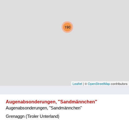
Kärnten
Niederösterreich
190
Oberösterreich
Salzburg
Steiermark
Tirol
Vorarlberg
Leaflet
| ©
OpenStreetMap
contributors
Wien
Augenabsonderungen, "Sandmännchen"
Augenabsonderungen, "Sandmännchen"
Kategorie
Grenaggn (Tiroler Unterland)
Natur und Landwirtschaft