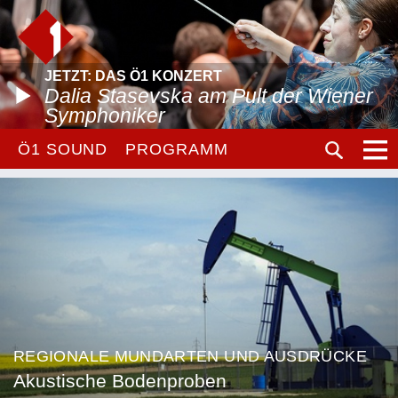
JETZT: DAS Ö1 KONZERT
Dalia Stasevska am Pult der Wiener
Symphoniker
Ö1 SOUND
PROGRAMM
REGIONALE MUNDARTEN UND AUSDRÜCKE
Akustische Bodenproben