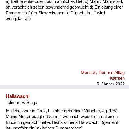
a) Bett b) sofa- oder couch ähnliches Bett c) Mann, Mannsbild,
Fluchen und Reden
oft verächtlich selten bewundernd gebraucht d) Einleitung einer
Frage mit "a" (im Slowenischen "ali" "nach, in ..." wird
Mensch, Tier und Alltag
weggelassen
Schmankerln und
Kulinarisches
Mensch, Tier und Alltag
Kärnten
5. Jänner 2022
Hallawachl
Taliman E. Sluga
Ich lebe zwar in Graz, bin aber gebürtiger Villacher, Jg. 1951
Meine Mutter esagt oft zu mir, wenn ich wieder einmal einen
Blödsinn gemacht habe: Bist a schena Hallawachl! (gemeint
ist ungefähr ein linkisches Dummerchen)