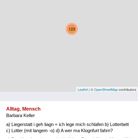
Kärnten
Niederösterreich
123
Oberösterreich
Salzburg
Steiermark
Tirol
Vorarlberg
Leaflet
| ©
OpenStreetMap
contributors
Wien
Alltag, Mensch
Barbara Keller
Kategorie
a) Liegerstatt i geh liagn = ich lege mich schlafen b) Lotterbett
Natur und Landwirtschaft
c) Lotter (mit langem -o) d) A wer ma Klognfurt fahrn?