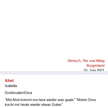
Fluchen und Reden
Mensch, Tier und Alltag
Schmankerln und
Kulinarisches
Mensch, Tier und Alltag
Burgenland
10. Juni 2021
Ahnl
Isabella
Großmutter/Oma
"Mei Ahnl kommt ma heut wieder was guats" "Meine Oma
kocht mir heute wieder etwas Gutes"