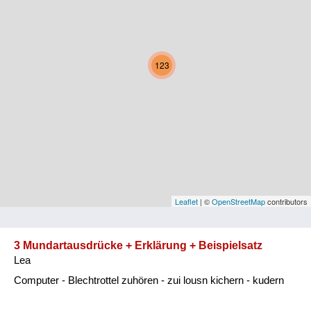
Kärnten
Niederösterreich
123
Oberösterreich
Salzburg
Steiermark
Tirol
Vorarlberg
Leaflet
| ©
OpenStreetMap
contributors
Wien
3 Mundartausdrücke + Erklärung + Beispielsatz
Lea
Kategorie
Computer - Blechtrottel zuhören - zui lousn kichern - kudern
Natur und Landwirtschaft