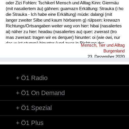
oder Zizi Fohlen: Tschikerl Mensch und Alltag Kinn: Giermäu
(mit nasaliertem äu) gähnen: guamazn Erkältung: Strauka (i ho
die Strauka - Ich habe eine Erkältung) müde: dalangi (mit
langer zweiter Silbe und kaum hörbarem g) rülpsen: krewazn
Richtungs/Ortsangaben weiter weg von hier: hibai (nasaliertes
ai) näher zu hier: headau (nasaliertes au) quer: zwerast (tro
mas zwerast: tragen wir es derquer) hinunter: oi (wie owi, nur
das w ist stumm) hinunter (und zwar in Richtung des
Mensch, Tier und Alltag
Sprechers): oana (kim oana - komm herunter, und zwar zu
Burgenland
mir) weg: dui (kais dui - wirf es weg) werfen: kai (nasaliertes
23. Dezember 2020
ai)
Ö1 Radio
Ö1 On Demand
Ö1 Spezial
Ö1 Plus