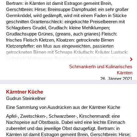
Bertram: in Kärnten ist damit Estragon gemeint Brein,
Gerschtbrein: Hirse; Breinsuppe Dampfnudel: ein sehr großer
Germknödel, wird gedämpft, wird mit einem Faden in Stücke
geschnitten Grantenschleck: eingekochte Preiselbeeren mit
Schlagobers Grudel, Grudlach: kleine Mehlklumpen;
Grudlachsuppe Grünes, (greans, auch grianes) Fleisch:
frisches Fleisch Kletzen, Kloatzen: getrocknete Birnen
Kletzenpfeffer: ein Mus aus eingeweichten, passierten
getrockneten Birnen mit Schnaps Kräutlach: Kräuter Lustock:
Liebstöckl Mohnwoaza: Reinling mit Mohnfülle Oale, Oa (pl.):
Ei, Eier Oamilch: Vorläufer des Puddings, aus Eiern, Milch und
Schmankerln und Kulinarisches
Mehl, auch Oaweible Piggalan: Weihnachtsgericht im
Kärnten
Lavanttal, Mohnwoaza mit einem Saft aus Dörrobst und
26. Jänner 2021
Schnaps übergossen Plentn: Polenta Pranschgalan: d...
Kärntner Küche
Gudrun Steinkellner
Eine Sammlung von Ausdrücken aus der Kärntner Küche
Apfel-, Zwetschken-, Schwarzbeer-, Kirschenmandl: eine
Nachspeise auf Obstbasis. Dabei wird eine leichte Einmach
zubereitet und das jeweilige Obst dazugefügt. Bertram: in
Kärnten ist damit Estragon gemeint Brein, Gerschtbrein: Hirse;