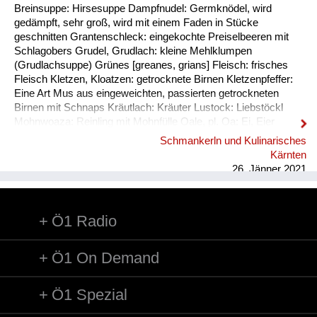
Breinsuppe: Hirsesuppe Dampfnudel: Germknödel, wird
gedämpft, sehr groß, wird mit einem Faden in Stücke
geschnitten Grantenschleck: eingekochte Preiselbeeren mit
Schlagobers Grudel, Grudlach: kleine Mehlklumpen
(Grudlachsuppe) Grünes [greanes, grians] Fleisch: frisches
Fleisch Kletzen, Kloatzen: getrocknete Birnen Kletzenpfeffer:
Eine Art Mus aus eingeweichten, passierten getrockneten
Birnen mit Schnaps Kräutlach: Kräuter Lustock: Liebstöckl
Mohnwoaza: Reinling mit Mohnfülle Oale, pl. Oa: Ei, Eier
Oamilch: Vorläufer des Puddings, aus Eiern, Milch und Mehl
Schmankerln und Kulinarisches
Piggalan: Weihnachtsgericht im Lavanttal, Mohnwoaza mit
Kärnten
einem Saft aus Dörrobst und Schnaps übergossen Plentn:
26. Jänner 2021
Polenta Pranschgalan: Der knusprige Rest, ...
Ö1 Radio
Ö1 On Demand
Ö1 Spezial