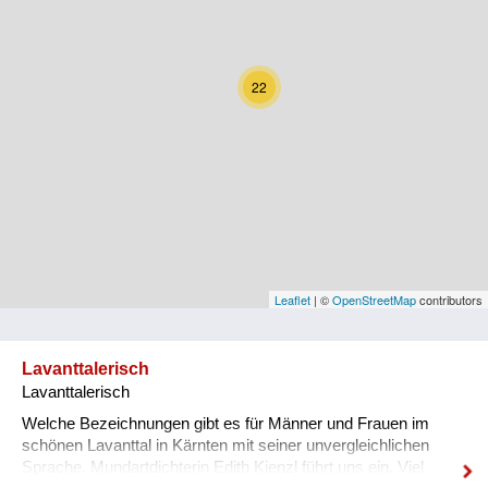
Kärnten
Niederösterreich
22
Oberösterreich
Salzburg
Steiermark
Tirol
Vorarlberg
Leaflet
| ©
OpenStreetMap
contributors
Wien
Lavanttalerisch
Lavanttalerisch
Kategorie
Welche Bezeichnungen gibt es für Männer und Frauen im
Natur und Landwirtschaft
schönen Lavanttal in Kärnten mit seiner unvergleichlichen
Sprache. Mundartdichterin Edith Kienzl führt uns ein. Viel