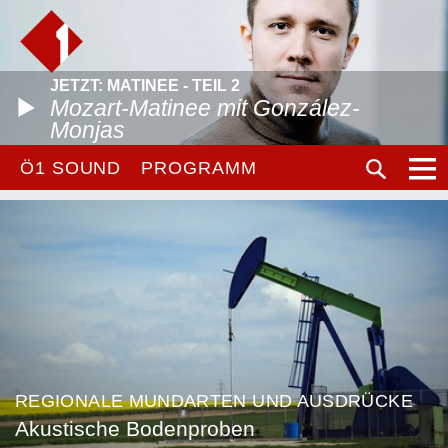
JETZT: MATINEE - TEIL 2
Mozart-Matinee mit González-
Monjas
Ö1 SOUND
PROGRAMM
REGIONALE MUNDARTEN UND AUSDRÜCKE
Akustische Bodenproben