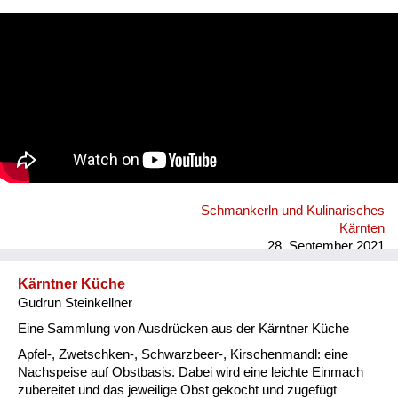
Fluchen und Reden
Vergnügen!
Mensch, Tier und Alltag
Schmankerln und
Kulinarisches
Schmankerln und Kulinarisches
Kärnten
28. September 2021
Kärntner Küche
Gudrun Steinkellner
Eine Sammlung von Ausdrücken aus der Kärntner Küche
Apfel-, Zwetschken-, Schwarzbeer-, Kirschenmandl: eine
Nachspeise auf Obstbasis. Dabei wird eine leichte Einmach
zubereitet und das jeweilige Obst gekocht und zugefügt