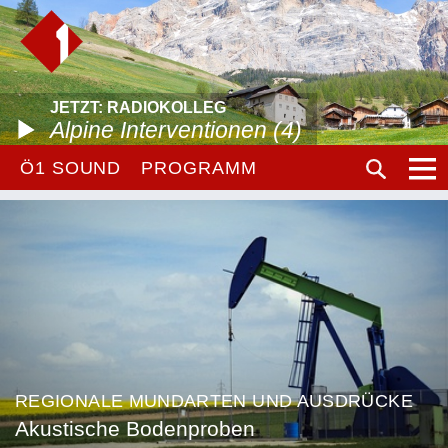
JETZT: RADIOKOLLEG
Alpine Interventionen (4)
Ö1 SOUND
PROGRAMM
REGIONALE MUNDARTEN UND AUSDRÜCKE
Akustische Bodenproben