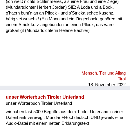
(ich weiß nichts Schlimmeres, als eine Frau und eine Ziege)
Fluchen und Reden
(Mundartdichter Herbert Jordan) SIE: A Loda und a Bock,
g'haern bunt'n an an Pflock - und s'Stricka schee kuschz,
Mensch, Tier und Alltag
bärig sei wuschz! (Ein Mann und ein Ziegenbock, gehören mit
einem Strick kurz angebunden an einen Pflock, das wäre
Schmankerln und
großartig! (Mundartdichterin Helene Bachler)
Kulinarisches
Mensch, Tier und Alltag
Tirol
18. November 2022
unser Wörterbuch Tiroler Unterland
unser Wörterbuch Tiroler Unterland
wir haben fast 5000 Begriffe aus dem Tiroler Unterland in einer
Datenbank verewigt. Mundart+Hochdeutsch UND jeweils eine
Audio-Datei mit einem netten Erklärungstext