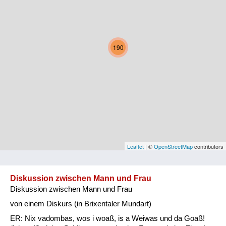
Kärnten
Niederösterreich
190
Oberösterreich
Salzburg
Steiermark
Tirol
Vorarlberg
Leaflet
| ©
OpenStreetMap
contributors
Wien
Diskussion zwischen Mann und Frau
Diskussion zwischen Mann und Frau
Kategorie
von einem Diskurs (in Brixentaler Mundart)
Natur und Landwirtschaft
ER: Nix vadombas, wos i woaß, is a Weiwas und da Goaß!