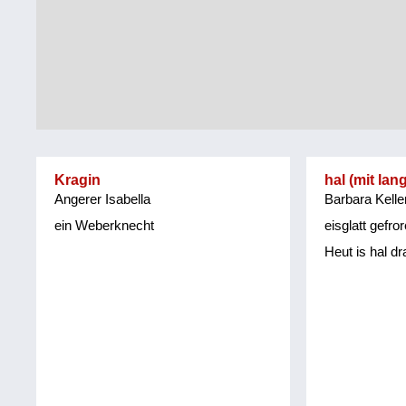
Tirol
Alltag
Vorarlberg
Schmankerln
und
Wien
Kulinarisches
Kragin
hal (mit lan
Angerer Isabella
Barbara Kelle
ein Weberknecht
eisglatt gefr
Heut is hal d