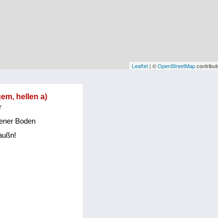
Leaflet
| ©
OpenStreetMap
contribut
gem, hellen a)
r
orener Boden
raußn!