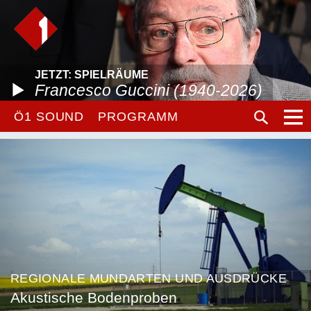
JETZT: SPIELRÄUME
Francesco Guccini (1940-2026)
Ö1 SOUND
PROGRAMM
REGIONALE MUNDARTEN UND AUSDRÜCKE
Akustische Bodenproben