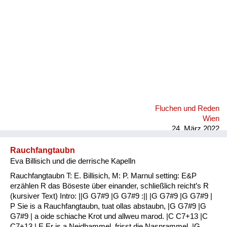
Fluchen und Reden
Wien
24. März 2022
Rauchfangtaubn
Eva Billisich und die derrische Kapelln
Rauchfangtaubn T: E. Billisich, M: P. Marnul setting: E&P
erzählen R das Böseste über einander, schließlich reicht’s R
(kursiver Text) Intro: ||G G7#9 |G G7#9 :|| |G G7#9 |G G7#9 |
P Sie is a Rauchfangtaubn, tuat ollas abstaubn, |G G7#9 |G
G7#9 | a oide schiache Krot und allweu marod. |C C7+13 |C
C7+13 | E Er is a Neidhammel, frisst die Nasnrammel. |G