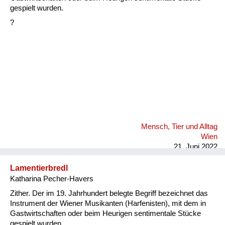
Fluchen und Reden
gespielt wurden.
?
Mensch, Tier und Alltag
Schmankerln und
Kulinarisches
Mensch, Tier und Alltag
Wien
21. Juni 2022
Lamentierbredl
Katharina Pecher-Havers
Zither. Der im 19. Jahrhundert belegte Begriff bezeichnet das
Instrument der Wiener Musikanten (Harfenisten), mit dem in
Gastwirtschaften oder beim Heurigen sentimentale Stücke
gespielt wurden.