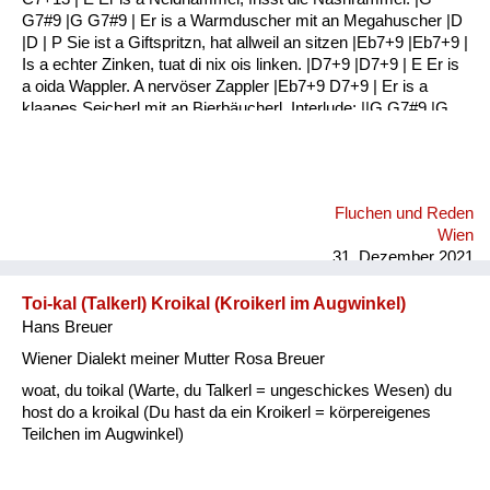
G7#9 |G G7#9 | Er is a Warmduscher mit an Megahuscher |D
|D | P Sie ist a Giftspritzn, hat allweil an sitzen |Eb7+9 |Eb7+9 |
Is a echter Zinken, tuat di nix ois linken. |D7+9 |D7+9 | E Er is
a oida Wappler. A nervöser Zappler |Eb7+9 D7+9 | Er is a
klaanes Seicherl mit an Bierbäucherl. Interlude: ||G G7#9 |G
G7#9 :|| |G G7#9 |G G7#9 | E Er hat a schwule Ader Jedn Tag
an Kater |G G7#9 |G G7#9 | Er is a Gassenbrunzer Und a
Fraunverhunzer |C C7+13 |C C7+13 | P Sie is a echter
Drachen Haut si ois in Rachen |G G7#9 |G G7#9 | Sie ...
Fluchen und Reden
Wien
31. Dezember 2021
Toi-kal (Talkerl) Kroikal (Kroikerl im Augwinkel)
Hans Breuer
Wiener Dialekt meiner Mutter Rosa Breuer
woat, du toikal (Warte, du Talkerl = ungeschickes Wesen) du
host do a kroikal (Du hast da ein Kroikerl = körpereigenes
Teilchen im Augwinkel)