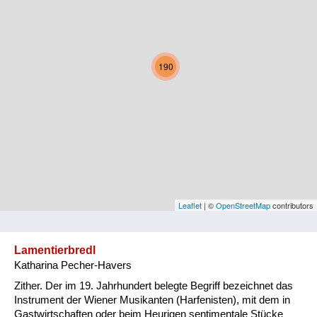
Kärnten
Niederösterreich
190
Oberösterreich
Salzburg
Steiermark
Tirol
Vorarlberg
Leaflet
| ©
OpenStreetMap
contributors
Wien
Lamentierbredl
Katharina Pecher-Havers
Kategorie
Zither. Der im 19. Jahrhundert belegte Begriff bezeichnet das
Natur und Landwirtschaft
Instrument der Wiener Musikanten (Harfenisten), mit dem in
Gastwirtschaften oder beim Heurigen sentimentale Stücke