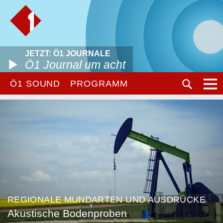
JETZT: Ö1 JOURNALE
Ö1 Journal um acht
Ö1 SOUND
PROGRAMM
REGIONALE MUNDARTEN UND AUSDRÜCKE
Akustische Bodenproben