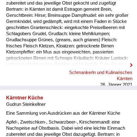
Fluchen und Reden
zubereitet und das jeweilige Obst gekocht und zugefügt
Bertram: in Kärnten ist damit Estragon gemeint Brein,
Mensch, Tier und Alltag
Gerschtbrein: Hirse; Breinsuppe Dampfnudel: ein sehr großer
Germknödel, wird gedämpft, wird mit einem Faden in Stücke
Schmankerln und
geschnitten Grantenschleck: eingekochte Preiselbeeren mit
Kulinarisches
Schlagobers Grudel, Grudlach: kleine Mehlklumpen;
Grudlachsuppe Grünes, (greans, auch grianes) Fleisch:
frisches Fleisch Kletzen, Kloatzen: getrocknete Birnen
Kletzenpfeffer: ein Mus aus eingeweichten, passierten
getrockneten Birnen mit Schnaps Kräutlach: Kräuter Lustock:
Liebstöckl Mohnwoaza: Reinling mit Mohnfülle Oale, Oa (pl.):
Ei, Eier Oamilch: Vorläufer des Puddings, aus Eiern, Milch und
Schmankerln und Kulinarisches
Mehl, auch Oaweible Piggalan: Weihnachtsgericht im
Kärnten
Lavanttal, Mohnwoaza mit einem Saft aus Dörrobst und
26. Jänner 2021
Schnaps übergossen Plentn: Polenta Pranschgalan: d...
Kärntner Küche
Gudrun Steinkellner
Eine Sammlung von Ausdrücken aus der Kärntner Küche
Apfel-, Zwetschken-, Schwarzbeer-, Kirschenmandl: eine
Nachspeise auf Obstbasis. Dabei wird eine leichte Einmach
zubereitet und das jeweilige Obst dazugefügt. Bertram: in