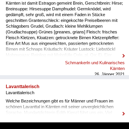
Kärnten ist damit Estragon gemeint Brein, Gerschtbrein: Hirse;
Breinsuppe: Hirsesuppe Dampfnudel: Germknödel, wird
gedämpft, sehr groß, wird mit einem Faden in Stücke
geschnitten Grantenschleck: eingekochte Preiselbeeren mit
Schlagobers Grudel, Grudlach: kleine Mehlklumpen
(Grudlachsuppe) Grünes [greanes, grians] Fleisch: frisches
Fleisch Kletzen, Kloatzen: getrocknete Birnen Kletzenpfeffer:
Eine Art Mus aus eingeweichten, passierten getrockneten
Birnen mit Schnaps Kräutlach: Kräuter Lustock: Liebstöckl
Mohnwoaza: Reinling mit Mohnfülle Oale, pl. Oa: Ei, Eier
Oamilch: Vorläufer des Puddings, aus Eiern, Milch und Mehl
Schmankerln und Kulinarisches
Piggalan: Weihnachtsgericht im Lavanttal, Mohnwoaza mit
Kärnten
einem Saft aus Dörrobst und Schnaps übergossen Plentn:
26. Jänner 2021
Polenta Pranschgalan: Der knusprige Rest, ...
Lavanttalerisch
Lavanttalerisch
Welche Bezeichnungen gibt es für Männer und Frauen im
schönen Lavanttal in Kärnten mit seiner unvergleichlichen
Sprache. Mundartdichterin Edith Kienzl führt uns ein. Viel
Vergnügen!