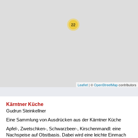
Kärnten
Niederösterreich
22
Oberösterreich
Salzburg
Steiermark
Tirol
Vorarlberg
Leaflet
| ©
OpenStreetMap
contributors
Wien
Kärntner Küche
Gudrun Steinkellner
Kategorie
Eine Sammlung von Ausdrücken aus der Kärntner Küche
Natur und Landwirtschaft
Apfel-, Zwetschken-, Schwarzbeer-, Kirschenmandl: eine
Nachspeise auf Obstbasis. Dabei wird eine leichte Einmach