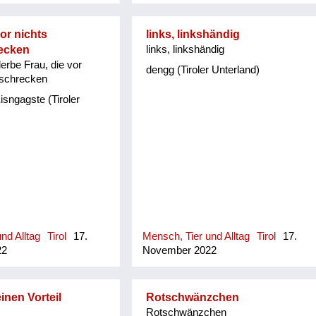
or nichts
links, linkshändig
ecken
links, linkshändig
erbe Frau, die vor
dengg (Tiroler Unterland)
kschrecken
isngagste (Tiroler
nd Alltag
Tirol
17.
Mensch, Tier und Alltag
Tirol
17.
22
November 2022
nen Vorteil
Rotschwänzchen
Rotschwänzchen