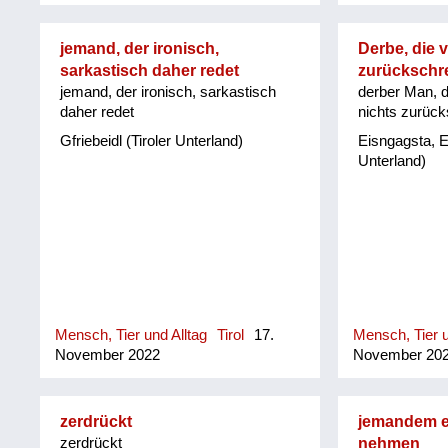
jemand, der ironisch,
Derbe, die v
sarkastisch daher redet
zurückschr
jemand, der ironisch, sarkastisch
derber Man, d
daher redet
nichts zurüc
Gfriebeidl (Tiroler Unterland)
Eisngagsta, E
Unterland)
Mensch, Tier und Alltag
Tirol
17.
Mensch, Tier u
November 2022
November 20
zerdrückt
jemandem ei
zerdrückt
nehmen