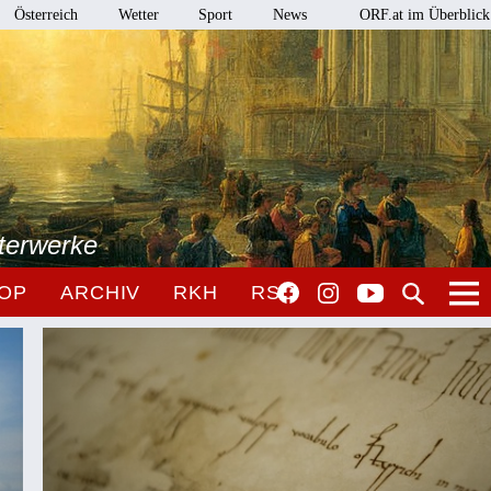
Österreich
Wetter
Sport
News
ORF.at im Überblick
terwerke
OP
ARCHIV
RKH
RSO