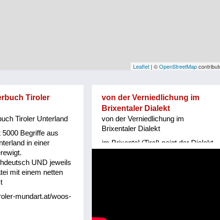
Leaflet
| ©
OpenStreetMap
contribut
rbuch Tiroler
von der Verniedlichung im
Brixentaler Dialekt
uch Tiroler Unterland
von der Verniedlichung im
Brixentaler Dialekt
t 5000 Begriffe aus
terland in einer
im Brixental (Tirol) neigt der Dialekt
rewigt.
zur Verniedlichung - Helene Bachler
hdeutsch UND jeweils
(Mitglied von www.tiroler-mundart.at
tei mit einem netten
hat dazu ein Gedicht gemacht
t
iroler-mundart.at/woos-