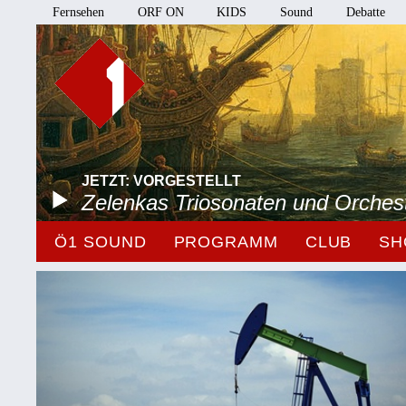
Fernsehen
ORF ON
KIDS
Sound
Debatte
JETZT: VORGESTELLT
Zelenkas Triosonaten und Orches
Ö1 SOUND
PROGRAMM
CLUB
SH