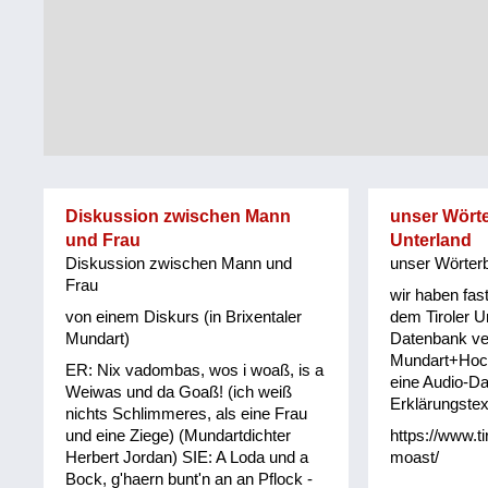
Tirol
Alltag
Vorarlberg
Schmankerln
und
Wien
Kulinarisches
Diskussion zwischen Mann
unser Wörte
und Frau
Unterland
Diskussion zwischen Mann und
unser Wörterb
Frau
wir haben fas
von einem Diskurs (in Brixentaler
dem Tiroler Un
Mundart)
Datenbank ve
Mundart+Hoc
ER: Nix vadombas, wos i woaß, is a
eine Audio-Da
Weiwas und da Goaß! (ich weiß
Erklärungstex
nichts Schlimmeres, als eine Frau
und eine Ziege) (Mundartdichter
https://www.t
Herbert Jordan) SIE: A Loda und a
moast/
Bock, g'haern bunt'n an an Pflock -