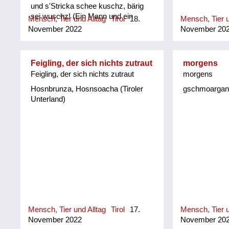
und s'Stricka schee kuschz, bärig
sei wuschz! (Ein Mann und ein
Mensch, Tier und Alltag
Tirol
18.
Mensch, Tier u
Ziegenbock, gehören mit einem
November 2022
November 20
Strick kurz angebunden an einen
Pflock, das wäre großartig!
(Mundartdichterin Helene Bachler)
Feigling, der sich nichts zutraut
morgens
Feigling, der sich nichts zutraut
morgens
Hosnbrunza, Hosnsoacha (Tiroler
gschmoarganzt
Unterland)
Mensch, Tier und Alltag
Tirol
17.
Mensch, Tier u
November 2022
November 20