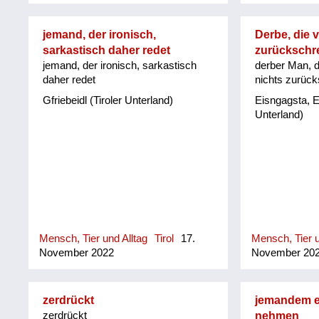
jemand, der ironisch,
Derbe, die v
sarkastisch daher redet
zurückschr
jemand, der ironisch, sarkastisch
derber Man, d
daher redet
nichts zurüc
Gfriebeidl (Tiroler Unterland)
Eisngagsta, E
Unterland)
Mensch, Tier und Alltag
Tirol
17.
Mensch, Tier u
November 2022
November 20
zerdrückt
jemandem ei
zerdrückt
nehmen