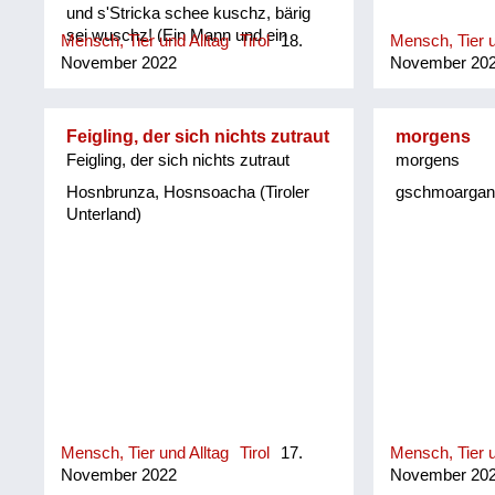
und s'Stricka schee kuschz, bärig
sei wuschz! (Ein Mann und ein
Mensch, Tier und Alltag
Tirol
18.
Mensch, Tier u
Ziegenbock, gehören mit einem
November 2022
November 20
Strick kurz angebunden an einen
Pflock, das wäre großartig!
(Mundartdichterin Helene Bachler)
Feigling, der sich nichts zutraut
morgens
Feigling, der sich nichts zutraut
morgens
Hosnbrunza, Hosnsoacha (Tiroler
gschmoarganzt
Unterland)
Mensch, Tier und Alltag
Tirol
17.
Mensch, Tier u
November 2022
November 20