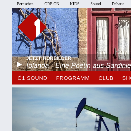
Fernsehen
ORF ON
KIDS
Sound
Debatte
JETZT: HÖRBILDER
Iolanda - Eine Poetin aus Sardini
Ö1 SOUND
PROGRAMM
CLUB
SH