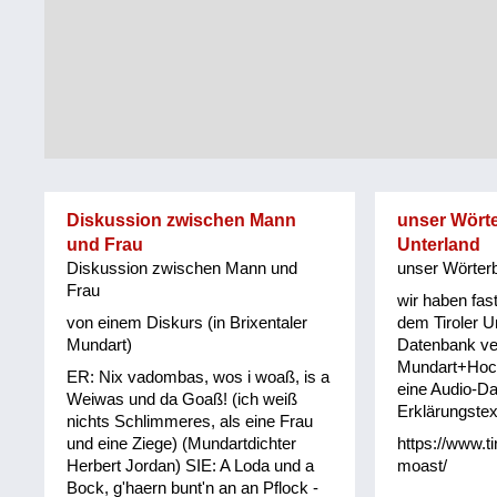
Tirol
Alltag
Vorarlberg
Schmankerln
und
Wien
Kulinarisches
Diskussion zwischen Mann
unser Wörte
und Frau
Unterland
Diskussion zwischen Mann und
unser Wörterb
Frau
wir haben fas
von einem Diskurs (in Brixentaler
dem Tiroler Un
Mundart)
Datenbank ve
Mundart+Hoc
ER: Nix vadombas, wos i woaß, is a
eine Audio-Da
Weiwas und da Goaß! (ich weiß
Erklärungstex
nichts Schlimmeres, als eine Frau
und eine Ziege) (Mundartdichter
https://www.t
Herbert Jordan) SIE: A Loda und a
moast/
Bock, g'haern bunt'n an an Pflock -