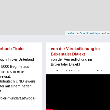
Leaflet
| ©
OpenStreetMap
contribut
rbuch Tiroler
von der Verniedlichung im
Brixentaler Dialekt
uch Tiroler Unterland
von der Verniedlichung im
Brixentaler Dialekt
t 5000 Begriffe aus
terland in einer
im Brixental (Tirol) neigt der Dialekt
rewigt.
zur Verniedlichung - Helene Bachler
hdeutsch UND jeweils
(Mitglied von www.tiroler-mundart.at
tei mit einem netten
hat dazu ein Gedicht gemacht
t
iroler-mundart.at/woos-