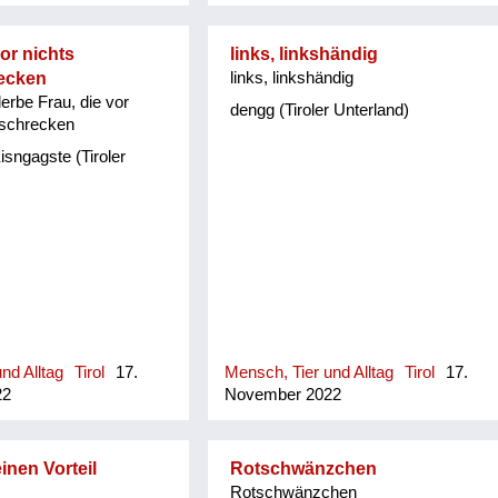
or nichts
links, linkshändig
ecken
links, linkshändig
erbe Frau, die vor
dengg (Tiroler Unterland)
kschrecken
isngagste (Tiroler
nd Alltag
Tirol
17.
Mensch, Tier und Alltag
Tirol
17.
22
November 2022
nen Vorteil
Rotschwänzchen
Rotschwänzchen