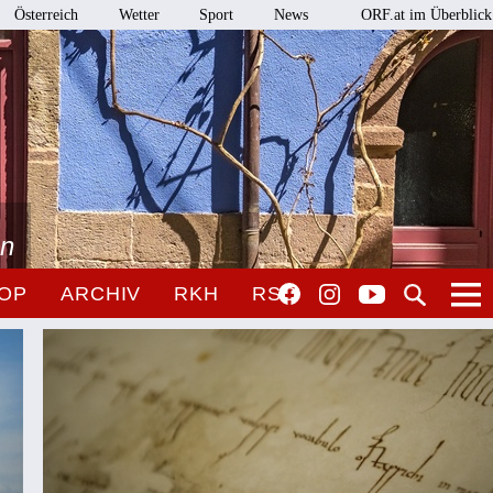
Österreich
Wetter
Sport
News
ORF.at im Überblick
en
OP
ARCHIV
RKH
RSO