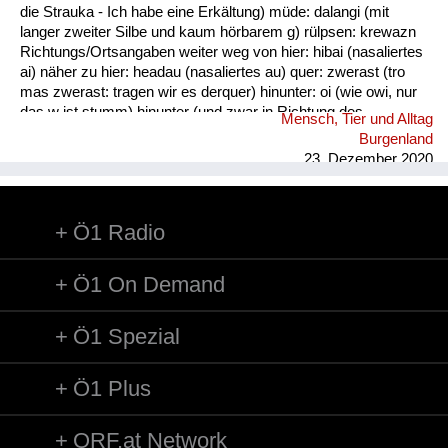
die Strauka - Ich habe eine Erkältung) müde: dalangi (mit
langer zweiter Silbe und kaum hörbarem g) rülpsen: krewazn
Richtungs/Ortsangaben weiter weg von hier: hibai (nasaliertes
ai) näher zu hier: headau (nasaliertes au) quer: zwerast (tro
mas zwerast: tragen wir es derquer) hinunter: oi (wie owi, nur
das w ist stumm) hinunter (und zwar in Richtung des
Mensch, Tier und Alltag
Sprechers): oana (kim oana - komm herunter, und zwar zu
Burgenland
mir) weg: dui (kais dui - wirf es weg) werfen: kai (nasaliertes
23. Dezember 2020
ai)
Ö1 Radio
Ö1 On Demand
Ö1 Spezial
Ö1 Plus
ORF.at Network