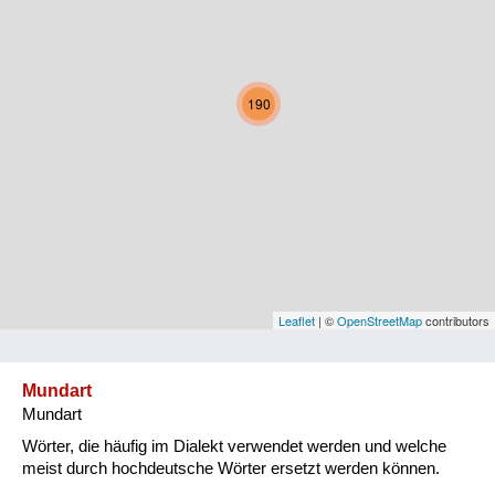
Kärnten
Niederösterreich
190
Oberösterreich
Salzburg
Steiermark
Tirol
Vorarlberg
Leaflet
| ©
OpenStreetMap
contributors
Wien
Mundart
Mundart
Kategorie
Wörter, die häufig im Dialekt verwendet werden und welche
Natur und Landwirtschaft
meist durch hochdeutsche Wörter ersetzt werden können.