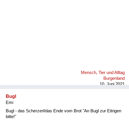
Fluchen und Reden
Mensch, Tier und Alltag
Schmankerln und
Kulinarisches
Mensch, Tier und Alltag
Burgenland
10. Juni 2021
Bugl
Emi
Bugl - das Scherzerl/das Ende vom Brot "An Bugl zur Eitrigen
bitte!"