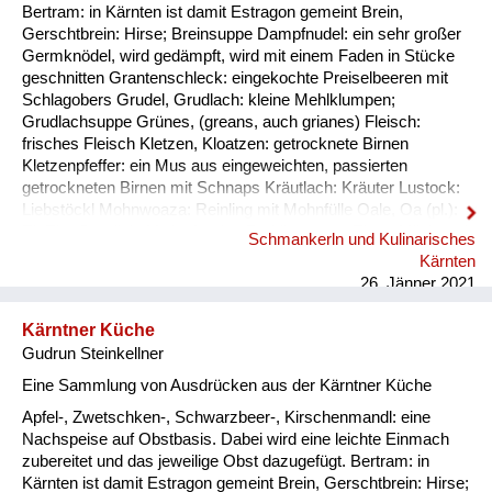
Bertram: in Kärnten ist damit Estragon gemeint Brein,
Gerschtbrein: Hirse; Breinsuppe Dampfnudel: ein sehr großer
Germknödel, wird gedämpft, wird mit einem Faden in Stücke
geschnitten Grantenschleck: eingekochte Preiselbeeren mit
Schlagobers Grudel, Grudlach: kleine Mehlklumpen;
Grudlachsuppe Grünes, (greans, auch grianes) Fleisch:
frisches Fleisch Kletzen, Kloatzen: getrocknete Birnen
Kletzenpfeffer: ein Mus aus eingeweichten, passierten
getrockneten Birnen mit Schnaps Kräutlach: Kräuter Lustock:
Liebstöckl Mohnwoaza: Reinling mit Mohnfülle Oale, Oa (pl.):
Ei, Eier Oamilch: Vorläufer des Puddings, aus Eiern, Milch und
Schmankerln und Kulinarisches
Mehl, auch Oaweible Piggalan: Weihnachtsgericht im
Kärnten
Lavanttal, Mohnwoaza mit einem Saft aus Dörrobst und
26. Jänner 2021
Schnaps übergossen Plentn: Polenta Pranschgalan: d...
Kärntner Küche
Gudrun Steinkellner
Eine Sammlung von Ausdrücken aus der Kärntner Küche
Apfel-, Zwetschken-, Schwarzbeer-, Kirschenmandl: eine
Nachspeise auf Obstbasis. Dabei wird eine leichte Einmach
zubereitet und das jeweilige Obst dazugefügt. Bertram: in
Kärnten ist damit Estragon gemeint Brein, Gerschtbrein: Hirse;