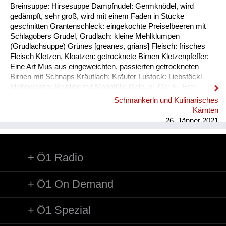
Breinsuppe: Hirsesuppe Dampfnudel: Germknödel, wird
gedämpft, sehr groß, wird mit einem Faden in Stücke
geschnitten Grantenschleck: eingekochte Preiselbeeren mit
Schlagobers Grudel, Grudlach: kleine Mehlklumpen
(Grudlachsuppe) Grünes [greanes, grians] Fleisch: frisches
Fleisch Kletzen, Kloatzen: getrocknete Birnen Kletzenpfeffer:
Eine Art Mus aus eingeweichten, passierten getrockneten
Birnen mit Schnaps Kräutlach: Kräuter Lustock: Liebstöckl
Mohnwoaza: Reinling mit Mohnfülle Oale, pl. Oa: Ei, Eier
Oamilch: Vorläufer des Puddings, aus Eiern, Milch und Mehl
Schmankerln und Kulinarisches
Piggalan: Weihnachtsgericht im Lavanttal, Mohnwoaza mit
Kärnten
einem Saft aus Dörrobst und Schnaps übergossen Plentn:
26. Jänner 2021
Polenta Pranschgalan: Der knusprige Rest, ...
Ö1 Radio
Ö1 On Demand
Ö1 Spezial