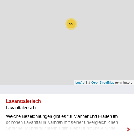
Kärnten
Niederösterreich
22
Oberösterreich
Salzburg
Steiermark
Tirol
Vorarlberg
Leaflet
| ©
OpenStreetMap
contributors
Wien
Lavanttalerisch
Lavanttalerisch
Kategorie
Welche Bezeichnungen gibt es für Männer und Frauen im
Natur und Landwirtschaft
schönen Lavanttal in Kärnten mit seiner unvergleichlichen
Sprache. Mundartdichterin Edith Kienzl führt uns ein. Viel