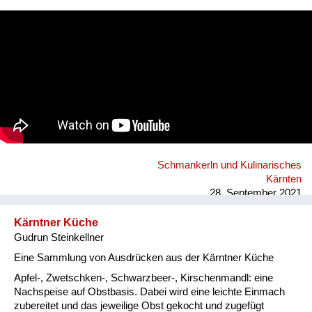
Fluchen und Reden
Vergnügen!
Mensch, Tier und Alltag
Schmankerln und
Kulinarisches
Schmankerln und Kulinarisches
Kärnten
28. September 2021
Kärntner Küche
Gudrun Steinkellner
Eine Sammlung von Ausdrücken aus der Kärntner Küche
Apfel-, Zwetschken-, Schwarzbeer-, Kirschenmandl: eine
Nachspeise auf Obstbasis. Dabei wird eine leichte Einmach
zubereitet und das jeweilige Obst gekocht und zugefügt