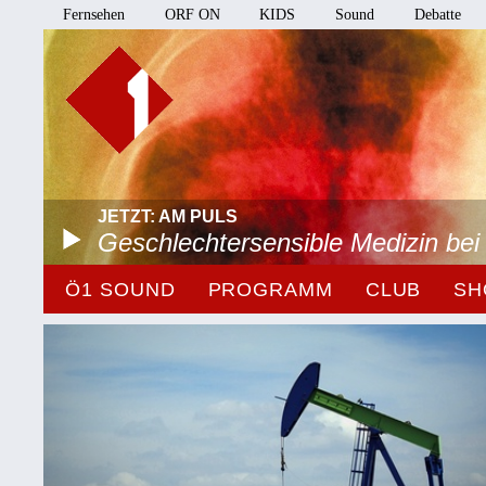
Fernsehen
ORF ON
KIDS
Sound
Debatte
JETZT: AM PULS
Geschlechtersensible Medizin be
Ö1 SOUND
PROGRAMM
CLUB
SH