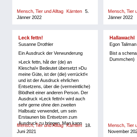
Mensch, Tier und Alltag
Kärnten
5.
Mensch, Tier u
Jänner 2022
Jänner 2022
Leck fettn!
Hallawachl
Susanne Drothler
Egon Taliman
Ein Ausdruck der Verwunderung
Bist a schena
Dummchen)
»Leck fettn, håt der (de) an
Klescha!« Bedeutet übersetzt »Du
meine Güte, ist der (die) verrückt!«
und ist der Ausdruck ehrlichen
Entsetzens, über die (vermeintliche)
Blödheit einer anderen Person. Der
Ausdruck »Leck fettn!« wird auch
sehr gerne ohne den zweiten
Halbsatz verwendet, um sein
Erstaunen bis Entsetzen zum
Ausdruck zu bringen. Man kann
Mensch, Tier und Alltag
Kärnten
18.
Mensch, Tier u
sagen, das Kärntnerische »Leck
Juni 2021
November 20
fettn« entspricht dem »OmG« der