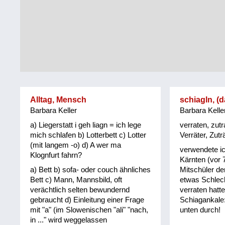
Tirol
Alltag
Vorarlberg
Schmankerln
und
Wien
Kulinarisches
Alltag, Mensch
schiagln, (
Barbara Keller
Barbara Kelle
a) Liegerstatt i geh liagn = ich lege
verraten, zutr
mich schlafen b) Lotterbett c) Lotter
Verräter, Zutr
(mit langem -o) d) A wer ma
verwendete ic
Klognfurt fahrn?
Kärnten (vor 
a) Bett b) sofa- oder couch ähnliches
Mitschüler de
Bett c) Mann, Mannsbild, oft
etwas Schlec
verächtlich selten bewundernd
verraten hatt
gebraucht d) Einleitung einer Frage
Schiagankale:
mit "a" (im Slowenischen "ali" "nach,
unten durch!
in ..." wird weggelassen