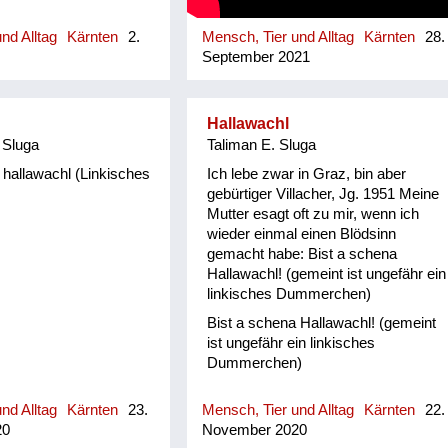
nd Alltag
Kärnten
2.
Mensch, Tier und Alltag
Kärnten
28.
September 2021
Hallawachl
 Sluga
Taliman E. Sluga
 hallawachl (Linkisches
Ich lebe zwar in Graz, bin aber
gebürtiger Villacher, Jg. 1951 Meine
Mutter esagt oft zu mir, wenn ich
wieder einmal einen Blödsinn
gemacht habe: Bist a schena
Hallawachl! (gemeint ist ungefähr ein
linkisches Dummerchen)
Bist a schena Hallawachl! (gemeint
ist ungefähr ein linkisches
Dummerchen)
nd Alltag
Kärnten
23.
Mensch, Tier und Alltag
Kärnten
22.
20
November 2020