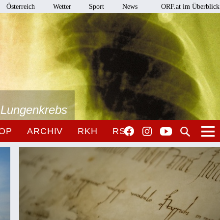
Österreich
Wetter
Sport
News
ORF.at im Überblick
i Lungenkrebs
OP
ARCHIV
RKH
RSO