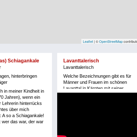
Leaflet
| ©
OpenStreetMap
contribut
das) Schiagankale
Lavanttalerisch
r
Lavanttalerisch
agen, hinterbringen
Welche Bezeichnungen gibt es für
äger
Männer und Frauen im schönen
Lavanttal in Kärnten mit seiner
h in meiner Kindheit in
unvergleichlichen Sprache.
70 Jahren), wenn ein
Mundartdichterin Edith Kienzl führt
r Lehrerin hinterrücks
uns ein. Viel Vergnügen!
htes über mich
e: A so a Schiagankale!
 wer das war, der war