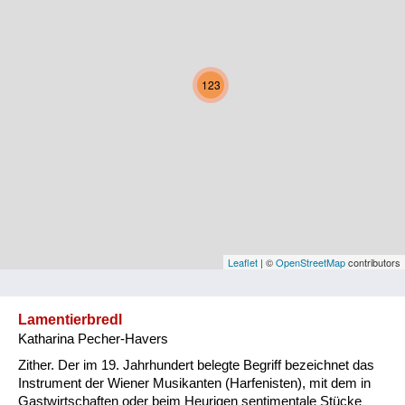
Kärnten
Niederösterreich
123
Oberösterreich
Salzburg
Steiermark
Tirol
Vorarlberg
Leaflet
| ©
OpenStreetMap
contributors
Wien
Lamentierbredl
Katharina Pecher-Havers
Kategorie
Zither. Der im 19. Jahrhundert belegte Begriff bezeichnet das
Natur und Landwirtschaft
Instrument der Wiener Musikanten (Harfenisten), mit dem in
Gastwirtschaften oder beim Heurigen sentimentale Stücke