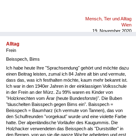
Mensch, Tier und Alltag
Wien
19. November 2020
Alltag
Frein
Beisspech, Bims
Ich habe heute Ihre "Sprachsendung" gehört und möchte dazu
einen Beitrag leisten, zumal ich 84 Jahre alt bin und vermute,
dass das, was ich festhalten möchte, kaum mehr bekannt ist.
Ich war in den 1940er Jahren in der einklassigen Volksschule
in der Frein an der Mürz. Zu 99% waren es Kinder von
"Holzknechten vom Ärar (heute Bundesforste)". Die Buben
"täuschelten Baisspech gegen Bims ein". Baisspech =
Beisspech = Baumharz (ich vermute von Tannen), das von
den Schulfreunden "vorgekaut" wurde und eine violette Farbe
hatte. Der alpenländische Vorläufer des Kaugummis. Die
Holzhacker verwendeten das Beisspech als "Durststiller" in
den Bergen, von wo sie die ganze Woche arbeiteten und erst