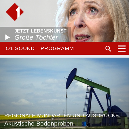
JETZT: LEBENSKUNST
Große Töchter
Ö1 SOUND
PROGRAMM
REGIONALE MUNDARTEN UND AUSDRÜCKE
Akustische Bodenproben