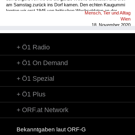
am Samstag zurück ins Dorf kamen. Den echten Kaugummi
lernten wir erst 1945 von britischen Wachsoldaten an der
Mensch, Tier und Alltag
Grenze derBritischen Besatzungszone ihren Dienst versahen,
Wien
kennen. Hin und wieder bekamen wir von ihnen solchen
18. November 2020
geschenkt. Der sowjetische Grenzposten war dann im
Lahnsattel. ...
Ö1 Radio
Ö1 On Demand
Ö1 Spezial
Ö1 Plus
ORF.at Network
Bekanntgaben laut ORF-G