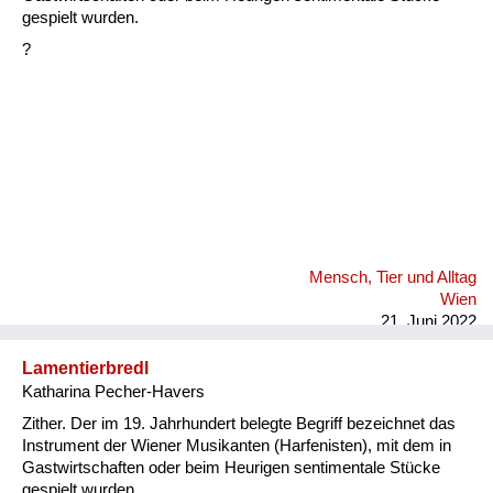
Fluchen und Reden
gespielt wurden.
?
Mensch, Tier und Alltag
Schmankerln und
Kulinarisches
Mensch, Tier und Alltag
Wien
21. Juni 2022
Lamentierbredl
Katharina Pecher-Havers
Zither. Der im 19. Jahrhundert belegte Begriff bezeichnet das
Instrument der Wiener Musikanten (Harfenisten), mit dem in
Gastwirtschaften oder beim Heurigen sentimentale Stücke
gespielt wurden.