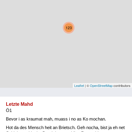
Kärnten
Niederösterreich
123
Oberösterreich
Salzburg
Steiermark
Tirol
Vorarlberg
Leaflet
| ©
OpenStreetMap
contributors
Wien
Letzte Mahd
Ö1
Kategorie
Bevor i as kraumat mah, muass i no as Ko mochan.
Natur und Landwirtschaft
Hot da des Mensch heit an Brietsch. Geh nocha, bist ja eh net