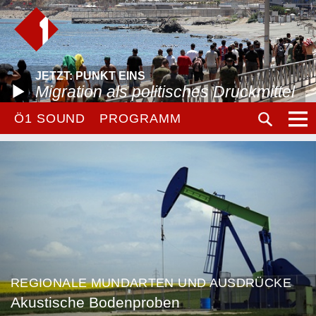
JETZT: PUNKT EINS
Migration als politisches Druckmittel
Ö1 SOUND
PROGRAMM
REGIONALE MUNDARTEN UND AUSDRÜCKE
Akustische Bodenproben