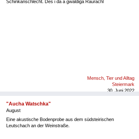
Schinkanschlecht. Des i da a gwaldiga Raurachl
Fluchen und Reden
Mensch, Tier und Alltag
Schmankerln und
Kulinarisches
Mensch, Tier und Alltag
Steiermark
30. Juni 2022
"Aucha Watschka"
August
Eine akustische Bodenprobe aus dem südsteirischen
Leutschach an der Weinstraße.