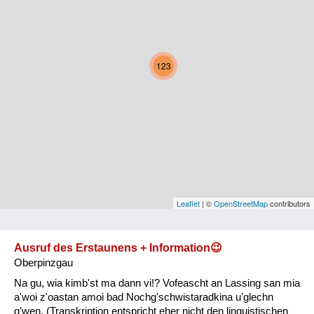
Kärnten
Niederösterreich
123
Oberösterreich
Salzburg
Steiermark
Tirol
Vorarlberg
Leaflet
| ©
OpenStreetMap
contributors
Wien
Ausruf des Erstaunens + Information😉
Oberpinzgau
Kategorie
Na gu, wia kimb'st ma dann vi!? Vofeascht an Lassing san mia
Natur und Landwirtschaft
a'woi z'oastan amoi bad Nochg'schwistaradkina u'glechn
g'wen. (Transkription entspricht eher nicht den linguistischen