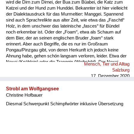
wird die Dirn zum Dirnei, der Bua zum Büabei, die Katz zum
Katzei und der Hund zum Hunddei. Bekannter ist hier vielleicht
der Dialektausdruck für das Murmeltier: Manggei. Spannend
sind auch Sprachrelikte aus alter Zeit, wie etwa das „Faschtl“
Holz, in dem unschwer das lateinische „fasces“ für Bündel
noch erkennbar ist. Oder der „Foam“, etwa als Schaum auf
dem Bier, der an seinen englischen Bruder „foam“ stark
erinnert. Aber auch Begriffe, die es nur im Großraum
Pongau/Pinzgau gibt, von deren Herkunft ich jedoch keine
Ahnung habe, gehen schön langsam verloren, leider. Etwa der
Noxei (Knäblein) oder die Tranggin (Weibsbild). Der Noxei
Mensch, Tier und Alltag
kann dabei „kasig“ sein, also herzig, die Tranggin durchaus
Salzburg
„scheickig“, also schrecklich.
17. Dezember 2020
Strobl am Wolfgangsee
Christine Hofbauer
Diesmal Schwerpunkt Schimpfwörter inklusive Übersetzung