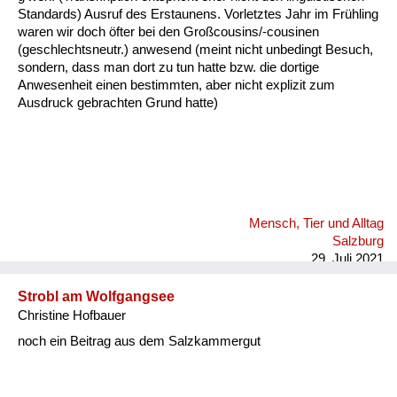
Fluchen und Reden
Standards) Ausruf des Erstaunens. Vorletztes Jahr im Frühling
waren wir doch öfter bei den Großcousins/-cousinen
(geschlechtsneutr.) anwesend (meint nicht unbedingt Besuch,
Mensch, Tier und Alltag
sondern, dass man dort zu tun hatte bzw. die dortige
Anwesenheit einen bestimmten, aber nicht explizit zum
Schmankerln und
Ausdruck gebrachten Grund hatte)
Kulinarisches
Mensch, Tier und Alltag
Salzburg
29. Juli 2021
Strobl am Wolfgangsee
Christine Hofbauer
noch ein Beitrag aus dem Salzkammergut