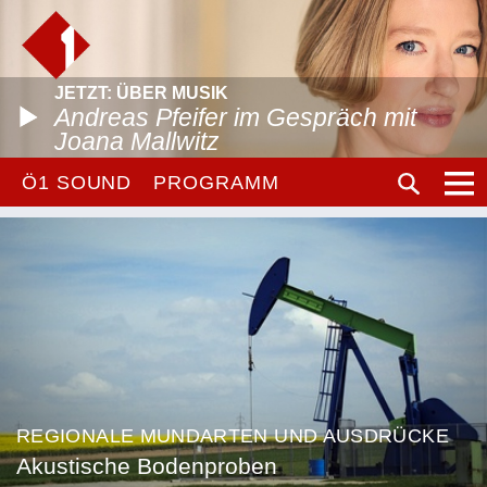
JETZT: ÜBER MUSIK
Andreas Pfeifer im Gespräch mit
Joana Mallwitz
Ö1 SOUND
PROGRAMM
REGIONALE MUNDARTEN UND AUSDRÜCKE
Akustische Bodenproben