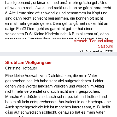
haudig bonand , di kinan oft ned amål mehr grächa geh. Und
oft weans a recht åwais und radlå und san se går nimma recht
å. Alte Leute sind oft schwindlig und benommen im Kopf und
sind dann recht schlecht beisammen, die können oft nicht
einmal mehr gerade gehen. Dem geht’s går net rar- er håt an
dalign Fuaß! Dem geht es gar nicht gut- er hat einen
schlechten Fuß! Kleine Kinderkunde: A Butzal senat vü, dånn
rinnt eam da Senaling åwa, drum kriagts a Senabartl. Und es
Mensch, Tier und Alltag
is a oft råmig um an Mund. Ein Baby speichelt viel, dann rinnt
Salzburg
ihm der Speichel runter, deshal...
21. November 2020
Strobl am Wolfgangsee
Christine Hofbauer
Eine kleine Auswahl von Dialektsätzen, die mein Vater
gesprochen hat. Ich habe sehr viel aufgeschrieben. Leider
gehen viele Wörter langsam verloren und werden im Alltag
nicht mehr verwendet und auch nicht mehr gesprochen.
Manche Ausdrücke sind auch sehr speziell und treffend und
haben oft kein entsprechendes Äquivalent in der Hochsprache.
Auch sprachgeschichtlich ist manches interessant, z. B. heißt
dålig auf schwedisch schlecht, genau so hat es mein Vater