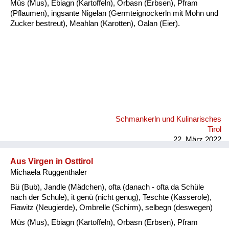
Müs (Mus), Ebiagn (Kartoffeln), Orbasn (Erbsen), Pfram
(Pflaumen), ingsante Nigelan (Germteignockerln mit Mohn und
Zucker bestreut), Meahlan (Karotten), Oalan (Eier).
Schmankerln und Kulinarisches
Tirol
22. März 2022
Aus Virgen in Osttirol
Michaela Ruggenthaler
Bü (Bub), Jandle (Mädchen), ofta (danach - ofta da Schüle
nach der Schule), it genü (nicht genug), Teschte (Kasserole),
Fiawitz (Neugierde), Ombrelle (Schirm), selbegn (deswegen)
Müs (Mus), Ebiagn (Kartoffeln), Orbasn (Erbsen), Pfram