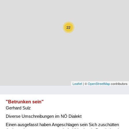
Kärnten
Niederösterreich
22
Oberösterreich
Salzburg
Steiermark
Tirol
Vorarlberg
Leaflet
| ©
OpenStreetMap
contributors
Wien
"Betrunken sein"
Gerhard Sulz
Kategorie
Diverse Umschreibungen im NÖ Dialekt
Natur und Landwirtschaft
Einen ausgefasst haben Angeschlagen sein Sich zuschütten