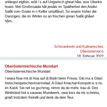
unlängst eigfoin, wöil i´s auf Ungarisch gheat håw, wos Uborka
hoast. Mei Großmuada håt jewåis im Spätherbst den Andivi
Salåt vom Goatn in n Keller umpflånzt. So woans früher die
Oanzigen, die im Winter nu an frischen grean Salåt ghåwt
håm.
Schmankerln und Kulinarisches
Oberösterreich
18. Februar 2022
Oberösterreichische Mundart
Oberösterreichische Mundart
I wiara Noa mit di Hoa auf di Bödn beim Frisea. Gib ma a Glasl
Hetschenpetschenmarmelad. A Glasl Kriachal-Kompott is a nu
im Kastl. Sei net so gschmig, nimm da do mehr, trau di. Des
Weibsbüd hot a sauwas Mundwerk, owa loss da nix scheina,
griaß trotzdem freindli und denk da dein Teui.