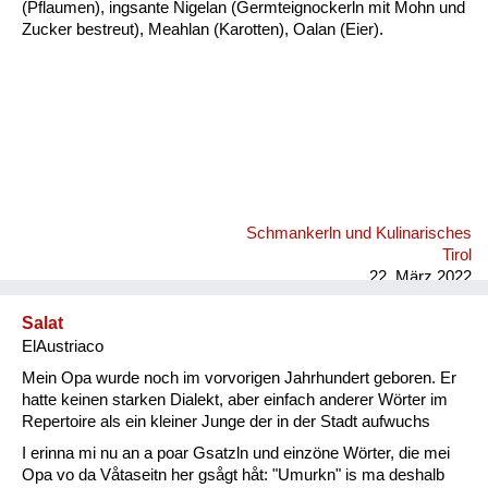
(Pflaumen), ingsante Nigelan (Germteignockerln mit Mohn und
Zucker bestreut), Meahlan (Karotten), Oalan (Eier).
Schmankerln und Kulinarisches
Tirol
22. März 2022
Salat
ElAustriaco
Mein Opa wurde noch im vorvorigen Jahrhundert geboren. Er
hatte keinen starken Dialekt, aber einfach anderer Wörter im
Repertoire als ein kleiner Junge der in der Stadt aufwuchs
I erinna mi nu an a poar Gsatzln und einzöne Wörter, die mei
Opa vo da Våtaseitn her gsågt håt: "Umurkn" is ma deshalb