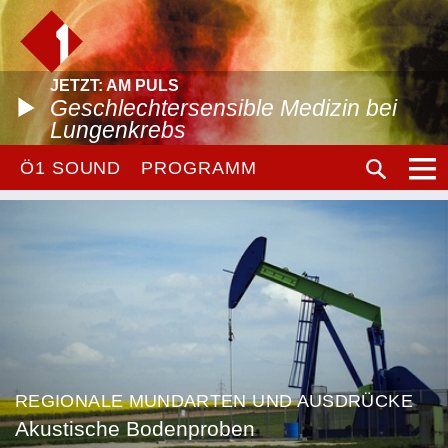
JETZT: AM PULS
Geschlechtersensible Medizin bei
Lungenkrebs
Ö1 SOUND
PROGRAMM
REGIONALE MUNDARTEN UND AUSDRÜCKE
Akustische Bodenproben