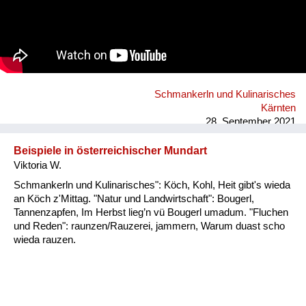
Schmankerln und Kulinarisches
Kärnten
28. September 2021
Beispiele in österreichischer Mundart
Viktoria W.
Schmankerln und Kulinarisches": Köch, Kohl, Heit gibt's wieda
an Köch z'Mittag. "Natur und Landwirtschaft": Bougerl,
Tannenzapfen, Im Herbst lieg’n vü Bougerl umadum. "Fluchen
und Reden": raunzen/Rauzerei, jammern, Warum duast scho
wieda rauzen.