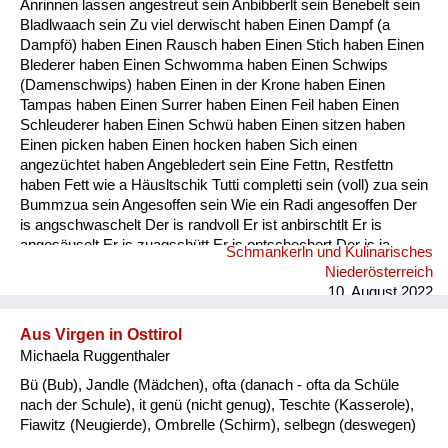
Anrinnen lassen angestreut sein Anbibberlt sein Benebelt sein
Fluchen und Reden
Bladlwaach sein Zu viel derwischt haben Einen Dampf (a
Dampfö) haben Einen Rausch haben Einen Stich haben Einen
Mensch, Tier und Alltag
Blederer haben Einen Schwomma haben Einen Schwips
(Damenschwips) haben Einen in der Krone haben Einen
Schmankerln und
Tampas haben Einen Surrer haben Einen Feil haben Einen
Kulinarisches
Schleuderer haben Einen Schwü haben Einen sitzen haben
Einen picken haben Einen hocken haben Sich einen
angezüchtet haben Angebledert sein Eine Fettn, Restfettn
haben Fett wie a Häusltschik Tutti completti sein (voll) zua sein
Bummzua sein Angesoffen sein Wie ein Radi angesoffen Der
is angschwaschelt Der is randvoll Er ist anbirschtlt Er is
angesäuselt Er is zuagschütt Er is ontschechert Der is ja
Schmankerln und Kulinarisches
schon gaunz steif Der is steif (steifer Blick) Fett wie ein
Niederösterreich
Radierer Blunzenfett sein Angefüllt sein abgefüllt sein
10. August 2022
angekübelt sein Angestochen sein versumpft...
Aus Virgen in Osttirol
Michaela Ruggenthaler
Bü (Bub), Jandle (Mädchen), ofta (danach - ofta da Schüle
nach der Schule), it genü (nicht genug), Teschte (Kasserole),
Fiawitz (Neugierde), Ombrelle (Schirm), selbegn (deswegen)