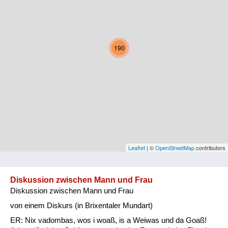
Kärnten
Niederösterreich
190
Oberösterreich
Salzburg
Steiermark
Tirol
Vorarlberg
Leaflet
| ©
OpenStreetMap
contributors
Wien
Diskussion zwischen Mann und Frau
Diskussion zwischen Mann und Frau
Kategorie
von einem Diskurs (in Brixentaler Mundart)
Natur und Landwirtschaft
ER: Nix vadombas, wos i woaß, is a Weiwas und da Goaß!