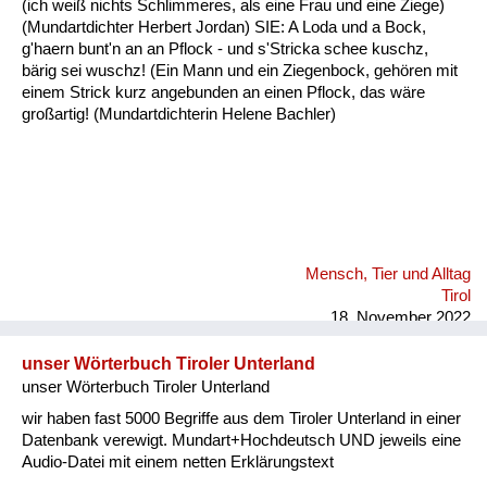
(ich weiß nichts Schlimmeres, als eine Frau und eine Ziege)
Fluchen und Reden
(Mundartdichter Herbert Jordan) SIE: A Loda und a Bock,
g'haern bunt'n an an Pflock - und s'Stricka schee kuschz,
Mensch, Tier und Alltag
bärig sei wuschz! (Ein Mann und ein Ziegenbock, gehören mit
einem Strick kurz angebunden an einen Pflock, das wäre
Schmankerln und
großartig! (Mundartdichterin Helene Bachler)
Kulinarisches
Mensch, Tier und Alltag
Tirol
18. November 2022
unser Wörterbuch Tiroler Unterland
unser Wörterbuch Tiroler Unterland
wir haben fast 5000 Begriffe aus dem Tiroler Unterland in einer
Datenbank verewigt. Mundart+Hochdeutsch UND jeweils eine
Audio-Datei mit einem netten Erklärungstext