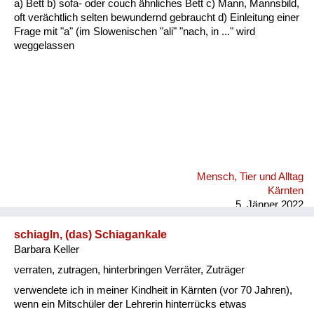
a) Bett b) sofa- oder couch ähnliches Bett c) Mann, Mannsbild,
Fluchen und Reden
oft verächtlich selten bewundernd gebraucht d) Einleitung einer
Frage mit "a" (im Slowenischen "ali" "nach, in ..." wird
Mensch, Tier und Alltag
weggelassen
Schmankerln und
Kulinarisches
Mensch, Tier und Alltag
Kärnten
5. Jänner 2022
schiagln, (das) Schiagankale
Barbara Keller
verraten, zutragen, hinterbringen Verräter, Zuträger
verwendete ich in meiner Kindheit in Kärnten (vor 70 Jahren),
wenn ein Mitschüler der Lehrerin hinterrücks etwas