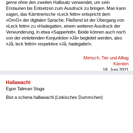
gerne ohne den zweiten Halbsatz verwendet, um sein
Erstaunen bis Entsetzen zum Ausdruck zu bringen. Man kann
sagen, das Kärntnerische »Leck fettn« entspricht dem
»OmG« der digitalen Sprache. Fließend ist der Übergang von
»Leck fettn« zu »Hadegatte«, einem weiteren Ausdruck der
Verwunderung, in etwa »Sapperlott«. Beide können auch noch
von der einleitenden Konjunktion »Jå« begleitet werden, also
»Jå, leck fettn!« respektive »Jå, hadegatte!«.
Mensch, Tier und Alltag
Kärnten
18. Juni 2021
Hallawachl
Egon Taliman Sluga
Bist a schena hallawachl (Linkisches Dummchen)