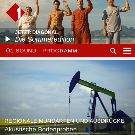
JETZT: DIAGONAL
Die Sommeredition
Ö1 SOUND
PROGRAMM
REGIONALE MUNDARTEN UND AUSDRÜCKE
Akustische Bodenproben