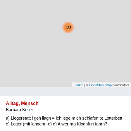
Kärnten
Niederösterreich
123
Oberösterreich
Salzburg
Steiermark
Tirol
Vorarlberg
Leaflet
| ©
OpenStreetMap
contributors
Wien
Alltag, Mensch
Barbara Keller
Kategorie
a) Liegerstatt i geh liagn = ich lege mich schlafen b) Lotterbett
Natur und Landwirtschaft
c) Lotter (mit langem -o) d) A wer ma Klognfurt fahrn?