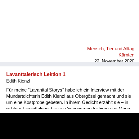
Mensch, Tier und Alltag
Kärnten
22. November 2020
Lavanttalerisch Lektion 1
Edith Kienzl
Für meine "Lavanttal Storys" habe ich ein Interview mit der
Mundartdichterin Edith Kienzl aus Obergösel gemacht und sie
um eine Kostprobe gebeten. In ihrem Gedicht erzählt sie – in
echtem Lavanttalerisch – von Synonymen für Frau und Mann.
Nina Popp, www.lavanttal-storys.at