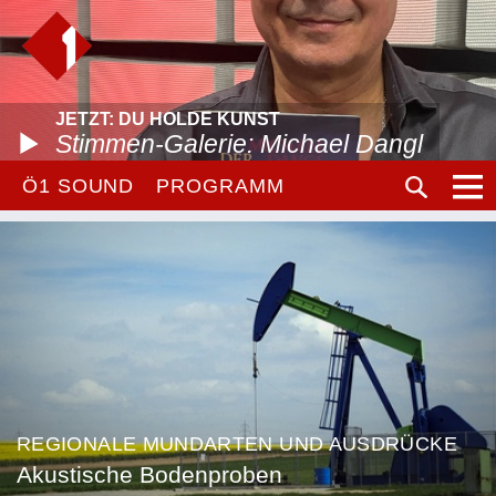
JETZT: DU HOLDE KUNST
Stimmen-Galerie: Michael Dangl
Ö1 SOUND
PROGRAMM
REGIONALE MUNDARTEN UND AUSDRÜCKE
Akustische Bodenproben