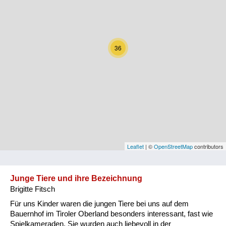
Kärnten
Niederösterreich
36
Oberösterreich
Salzburg
Steiermark
Tirol
Vorarlberg
Leaflet
| ©
OpenStreetMap
contributors
Wien
Junge Tiere und ihre Bezeichnung
Brigitte Fitsch
Kategorie
Für uns Kinder waren die jungen Tiere bei uns auf dem
Natur und Landwirtschaft
Bauernhof im Tiroler Oberland besonders interessant, fast wie
Spielkameraden. Sie wurden auch liebevoll in der