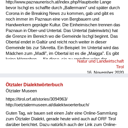
http://www.paznaunerisch.at/index.php/Hauptseite Lange
bevor Ischgl es schaffte durch „Ballermann” und später durch
Corona in die Breaking News zu kommen, gab und gibt es
noch immer im Paznaun eine von Bergbauern und
Handwerkern geprägte Kultur. Die Einheimischen trennen das
Paznaun in Ober-und Untertal. Das Untertal (taleinwärts) hat
die Grenze im Bereich wo die Gemeinde Ischgl beginnt. Das
Obertal endet in Galtür und reicht noch weiter in dieser
Gemeinde bis zur Silvretta. Ein Beispiel: Im Untertal wird das
Mädchen zum „Madli”, im Obertal ist es die „Maigga”. Es gibt
keine Hörproben — für diese, sie zu erstellen wäre der
Natur und Landwirtschaft
Altbürgermeister (und Lehrer) von Kappl Josef Wechner
Tirol
bestens geeignet. Er hat eine sehr klare Aussprach, ist ein
16. November 2020
guter Rhetoriker, kennt alle Ausdrücke und die Kultur bestens.
Auch mein Cousin Georg Juen (Lehrer AD.) von Galtür,
Ötztaler Dialektwörterbuch
aufgewachsen in Kappl, kennt auch sehr gut das Ober-und
Ötztaler Museen
Untertal — (die bäuerlichen und handwerk...
https://tirol.orf.at/stories/3094963/
http://oetztalermuseen.at/dialektwoerterbuch/
Guten Tag, wir bauen seit einen Jahr eine Online-Sammlung
zum Ötztaler Dialekt, gerade heute wird auch auf ORF Tirol
darüber berichtet. Dazu natürlich auch der Link zum Online-