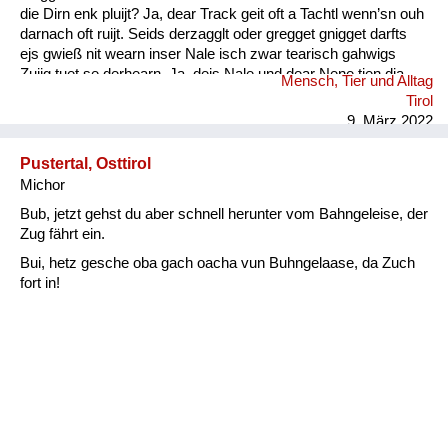
die Dirn enk pluijt? Ja, dear Track geit oft a Tachtl wenn’sn ouh
darnach oft ruijt. Seids derzagglt oder gregget gnigget darfts
ejs gwieß nit wearn inser Nale isch zwar tearisch gahwigs
Zuijg tuet se derhearn. Ja, dejs Nale und dear Nene tien dia
Mensch, Tier und Alltag
Wearter gwieß verschtiahn. Kinder- ejs darfts nie vergessn :
Tirol
Ouh die Muetersprach isch ...
9. März 2022
Pustertal, Osttirol
Michor
Bub, jetzt gehst du aber schnell herunter vom Bahngeleise, der
Zug fährt ein.
Bui, hetz gesche oba gach oacha vun Buhngelaase, da Zuch
fort in!