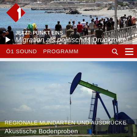
JETZT: PUNKT EINS
Migration als politisches Druckmittel
Ö1 SOUND
PROGRAMM
REGIONALE MUNDARTEN UND AUSDRÜCKE
Akustische Bodenproben