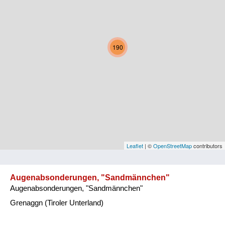
Kärnten
Niederösterreich
190
Oberösterreich
Salzburg
Steiermark
Tirol
Vorarlberg
Leaflet
| ©
OpenStreetMap
contributors
Wien
Augenabsonderungen, "Sandmännchen"
Augenabsonderungen, "Sandmännchen"
Kategorie
Grenaggn (Tiroler Unterland)
Natur und Landwirtschaft