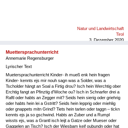
Natur und Landwirtschaft
Tirol
3. Dezember 2020
Muettersprachunterricht
Annemarie Regensburger
Lyrischer Text
Muetersprachunterricht Kinder- ih mueß enk hein fragen
Kinder- kennts ejs mir nouh sagn was a Solder, was a
Tscholder hängt an Soal a Firtig drou? Isch hein Werchtig ober
Erchtig fangt an Pfinztig d’Woche ou? Isch in Schnarfer drei a
Raftl oder habts an Zegger mit? Seids hein sierig oder griehrig
oder habts hein lei a Gstritt? Seids hein lepprig oder miehlig
oder gnappets mitn Grind? Tiets hein tarlen oder taggn – tickn
kennts ejs ja so gschwind. Habts an Zuber und a Rumpl
wissts ejs, was a Grantl isch leijt a Gatze oder Mueser oder
Gaggelen an Tisch? Isch der Wiesbam keif oubundn oder hat