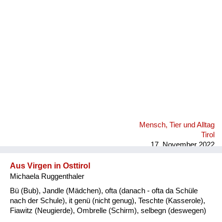
Fluchen und Reden
Mensch, Tier und Alltag
Schmankerln und
Kulinarisches
Mensch, Tier und Alltag
Tirol
17. November 2022
Aus Virgen in Osttirol
Michaela Ruggenthaler
Bü (Bub), Jandle (Mädchen), ofta (danach - ofta da Schüle
nach der Schule), it genü (nicht genug), Teschte (Kasserole),
Fiawitz (Neugierde), Ombrelle (Schirm), selbegn (deswegen)