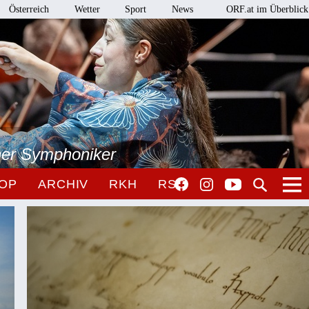
Österreich
Wetter
Sport
News
ORF.at im Überblick
ner Symphoniker
OP
ARCHIV
RKH
RSO