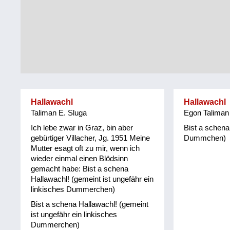
Tirol
Alltag
Vorarlberg
Schmankerln
und
Wien
Kulinarisches
Hallawachl
Hallawachl
Taliman E. Sluga
Egon Taliman
Ich lebe zwar in Graz, bin aber
Bist a schena
gebürtiger Villacher, Jg. 1951 Meine
Dummchen)
Mutter esagt oft zu mir, wenn ich
wieder einmal einen Blödsinn
gemacht habe: Bist a schena
Hallawachl! (gemeint ist ungefähr ein
linkisches Dummerchen)
Bist a schena Hallawachl! (gemeint
ist ungefähr ein linkisches
Dummerchen)