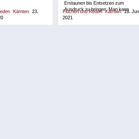
Erstaunen bis Entsetzen zum
Ausdruck zu bringen. Man kann
Reden
Kärnten
23.
Fluchen und Reden
Kärnten
18. Jun
sagen, das Kärntnerische »Leck
20
2021
fettn« entspricht dem »OmG« der
digitalen Sprache. Fließend ist der
Übergang von »Leck fettn« zu
»Hadegatte«, einem weiteren
Ausdruck der Verwunderung, in etwa
»Sapperlott«. Beide können auch
noch von der einleitenden
Konjunktion »Jå« begleitet werden,
also »Jå, leck fettn!« respektive »Jå,
hadegatte!«.