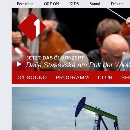
Fernsehen
ORF ON
KIDS
Sound
Debatte
JETZT: DAS Ö1 KONZERT
Dalia Stasevska am Pult der Wie
Ö1 SOUND
PROGRAMM
CLUB
SH