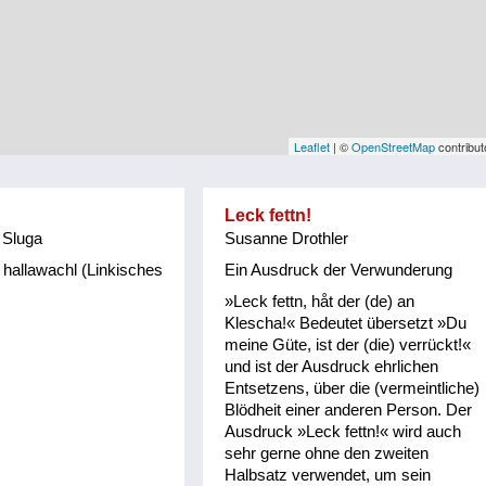
Leaflet
| ©
OpenStreetMap
contribut
Leck fettn!
 Sluga
Susanne Drothler
 hallawachl (Linkisches
Ein Ausdruck der Verwunderung
»Leck fettn, håt der (de) an
Klescha!« Bedeutet übersetzt »Du
meine Güte, ist der (die) verrückt!«
und ist der Ausdruck ehrlichen
Entsetzens, über die (vermeintliche)
Blödheit einer anderen Person. Der
Ausdruck »Leck fettn!« wird auch
sehr gerne ohne den zweiten
Halbsatz verwendet, um sein