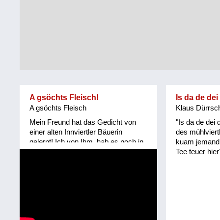
Tirol
Alltag
Vorarlberg
Schmankerln
und
Wien
Kulinarisches
A gsöchts Fleisch!
Is da de dei
A gsöchts Fleisch
Klaus Dürrsc
Mein Freund hat das Gedicht von
"Is da de dei
einer alten Innviertler Bäuerin
des mühlviert
gelernt! Ich von Ihm, hab es noch in
kuam jemand. 
keinem Mundartbuch entdeckt!
Tee teuer hier
Vielleicht wirklich mündlich
überliefert! Granatz erinnert an die
Grenze Innviertel/ Hausruckviertel,
als das Innviertel noch zu Bayern
gehörte!