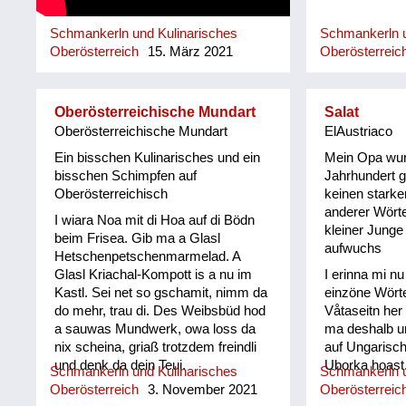
Schmankerln und Kulinarisches
Schmankerln u
Oberösterreich
15. März 2021
Oberösterreic
Oberösterreichische Mundart
Salat
Oberösterreichische Mundart
ElAustriaco
Ein bisschen Kulinarisches und ein
Mein Opa wur
bisschen Schimpfen auf
Jahrhundert g
Oberösterreichisch
keinen starke
anderer Wörte
I wiara Noa mit di Hoa auf di Bödn
kleiner Junge 
beim Frisea. Gib ma a Glasl
aufwuchs
Hetschenpetschenmarmelad. A
Glasl Kriachal-Kompott is a nu im
I erinna mi n
Kastl. Sei net so gschamit, nimm da
einzöne Wörte
do mehr, trau di. Des Weibsbüd hod
Våtaseitn her
a sauwas Mundwerk, owa loss da
ma deshalb unl
nix scheina, griaß trotzdem freindli
auf Ungarisc
und denk da dein Teui.
Uborka hoast
Schmankerln und Kulinarisches
Schmankerln u
jewåis im Spä
Oberösterreich
3. November 2021
Oberösterreic
Salåt vom Goa