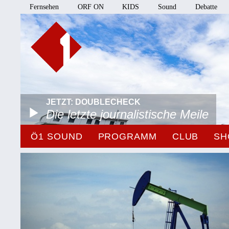
Fernsehen
ORF ON
KIDS
Sound
Debatte
JETZT: DOUBLECHECK
Die letzte journalistische Meile
Ö1 SOUND
PROGRAMM
CLUB
SH