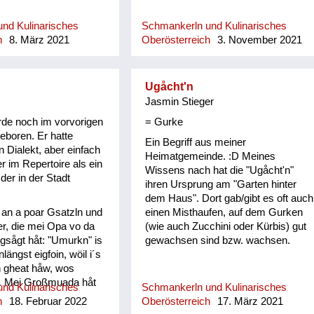
nd Kulinarisches
Schmankerln und Kulinarisches
h
8. März 2021
Oberösterreich
3. November 2021
Ugåcht'n
Jasmin Stieger
de noch im vorvorigen
= Gurke
eboren. Er hatte
Ein Begriff aus meiner
n Dialekt, aber einfach
Heimatgemeinde. :D Meines
r im Repertoire als ein
Wissens nach hat die "Ugåcht'n"
der in der Stadt
ihren Ursprung am "Garten hinter
dem Haus". Dort gab/gibt es oft auch
u an a poar Gsatzln und
einen Misthaufen, auf dem Gurken
r, die mei Opa vo da
(wie auch Zucchini oder Kürbis) gut
 gsågt håt: "Umurkn" is
gewachsen sind bzw. wachsen.
ängst eigfoin, wöil i´s
h gheat håw, wos
. Mei Großmuada håt
nd Kulinarisches
Schmankerln und Kulinarisches
therbst den Andivi
h
18. Februar 2022
Oberösterreich
17. März 2021
tn in n Keller