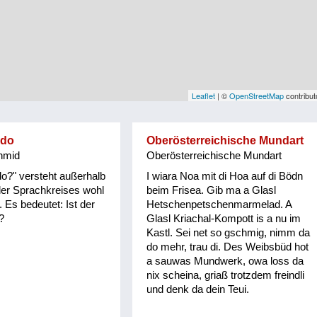
Leaflet
| ©
OpenStreetMap
contribut
 do
Oberösterreichische Mundart
hmid
Oberösterreichische Mundart
 do?" versteht außerhalb
I wiara Noa mit di Hoa auf di Bödn
ler Sprachkreises wohl
beim Frisea. Gib ma a Glasl
Es bedeutet: Ist der
Hetschenpetschenmarmelad. A
?
Glasl Kriachal-Kompott is a nu im
Kastl. Sei net so gschmig, nimm da
do mehr, trau di. Des Weibsbüd hot
a sauwas Mundwerk, owa loss da
nix scheina, griaß trotzdem freindli
und denk da dein Teui.