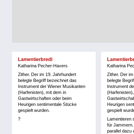
Tirol
Alltag
Vorarlberg
Schmankerln
und
Wien
Kulinarisches
Lamentierbredl
Lamentierb
Katharina Pecher-Havers
Katharina Pe
Zither. Der im 19. Jahrhundert
Zither. Der i
belegte Begriff bezeichnet das
belegte Begri
Instrument der Wiener Musikanten
Instrument d
(Harfenisten), mit dem in
(Harfenisten),
Gastwirtschaften oder beim
Gastwirtschaf
Heurigen sentimentale Stücke
Heurigen sen
gespielt wurden.
gespielt wurd
?
Lamentieren 
für Jammern.
parallel dazu