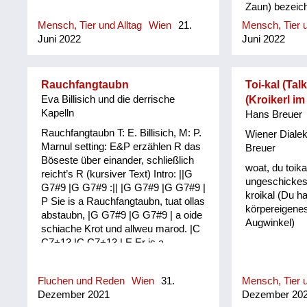
Zaun) bezeich
Mensch, Tier und Alltag
Wien
21.
Mensch, Tier u
Juni 2022
Juni 2022
Rauchfangtaubn
Toi-kal (Talk
Eva Billisich und die derrische
(Kroikerl i
Kapelln
Hans Breuer
Rauchfangtaubn T: E. Billisich, M: P.
Wiener Diale
Marnul setting: E&P erzählen R das
Breuer
Böseste über einander, schließlich
woat, du toika
reicht’s R (kursiver Text) Intro: ||G
ungeschickes
G7#9 |G G7#9 :|| |G G7#9 |G G7#9 |
kroikal (Du ha
P Sie is a Rauchfangtaubn, tuat ollas
körpereigenes
abstaubn, |G G7#9 |G G7#9 | a oide
Augwinkel)
schiache Krot und allweu marod. |C
C7+13 |C C7+13 | E Er is a
Neidhammel, frisst die Nasnrammel.
|G G7#9 |G G7#9 | Er is a
Fluchen und Reden
Wien
31.
Mensch, Tier u
Warmduscher mit an Megahuscher
Dezember 2021
Dezember 20
|D |D | P Sie ist a Giftspritzn, hat