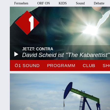
Fernsehen
ORF ON
KIDS
Sound
Debatte
JETZT: CONTRA
David Scheid ist "The Kabarettist"
Ö1 SOUND
PROGRAMM
CLUB
SH