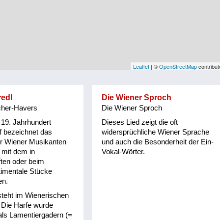
Leaflet
| ©
OpenStreetMap
contribut
redl
Die Wiener Sproch
cher-Havers
Die Wiener Sproch
m 19. Jahrhundert
Dieses Lied zeigt die oft
ff bezeichnet das
widersprüchliche Wiener Sprache
er Wiener Musikanten
und auch die Besonderheit der Ein-
 mit dem in
Vokal-Wörter.
ten oder beim
timentale Stücke
en.
steht im Wienerischen
 Die Harfe wurde
 als Lamentiergadern (=