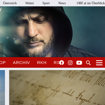
Österreich
Wetter
Sport
News
ORF.at im Überblick
OP
ARCHIV
RKH
RSO