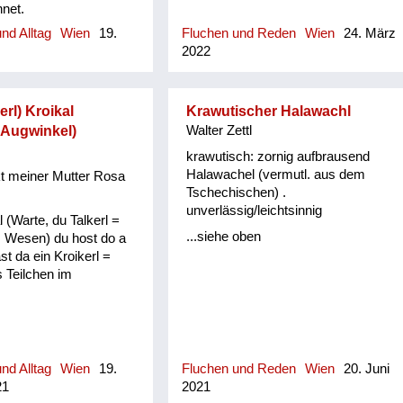
net.
nd Alltag
Wien
19.
Fluchen und Reden
Wien
24. März
2022
erl) Kroikal
Krawutischer Halawachl
m Augwinkel)
Walter Zettl
krawutisch: zornig aufbrausend
Halawachel (vermutl. aus dem
kt meiner Mutter Rosa
Tschechischen) .
unverlässig/leichtsinnig
l (Warte, du Talkerl =
...siehe oben
 Wesen) du host do a
st da ein Kroikerl =
 Teilchen im
nd Alltag
Wien
19.
Fluchen und Reden
Wien
20. Juni
21
2021