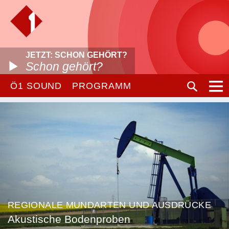
JETZT: SCHON GEHÖRT?
Schon gehört?
Ö1 SOUND
PROGRAMM
REGIONALE MUNDARTEN UND AUSDRÜCKE
Akustische Bodenproben