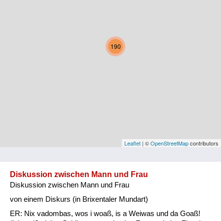
Kärnten
Niederösterreich
190
Oberösterreich
Salzburg
Steiermark
Tirol
Vorarlberg
Leaflet
| ©
OpenStreetMap
contributors
Wien
Diskussion zwischen Mann und Frau
Diskussion zwischen Mann und Frau
Kategorie
von einem Diskurs (in Brixentaler Mundart)
Natur und Landwirtschaft
ER: Nix vadombas, wos i woaß, is a Weiwas und da Goaß!