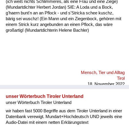
(ich weiß nichts Schlimmeres, als eine Frau und eine Ziege)
Fluchen und Reden
(Mundartdichter Herbert Jordan) SIE: A Loda und a Bock,
g'haern bunt'n an an Pflock - und s'Stricka schee kuschz,
Mensch, Tier und Alltag
bärig sei wuschz! (Ein Mann und ein Ziegenbock, gehören mit
einem Strick kurz angebunden an einen Pflock, das wäre
Schmankerln und
großartig! (Mundartdichterin Helene Bachler)
Kulinarisches
Mensch, Tier und Alltag
Tirol
18. November 2022
unser Wörterbuch Tiroler Unterland
unser Wörterbuch Tiroler Unterland
wir haben fast 5000 Begriffe aus dem Tiroler Unterland in einer
Datenbank verewigt. Mundart+Hochdeutsch UND jeweils eine
Audio-Datei mit einem netten Erklärungstext