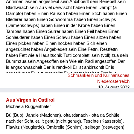
Anrinnen lassen angestreut sein Anbibberlt sein Benebelt sein
Fluchen und Reden
Bladlwaach sein Zu viel derwischt haben Einen Dampf (a
Dampfö) haben Einen Rausch haben Einen Stich haben Einen
Mensch, Tier und Alltag
Blederer haben Einen Schwomma haben Einen Schwips
(Damenschwips) haben Einen in der Krone haben Einen
Schmankerln und
Tampas haben Einen Surrer haben Einen Feil haben Einen
Kulinarisches
Schleuderer haben Einen Schwü haben Einen sitzen haben
Einen picken haben Einen hocken haben Sich einen
angezüchtet haben Angebledert sein Eine Fettn, Restfettn
haben Fett wie a Häusltschik Tutti completti sein (voll) zua sein
Bummzua sein Angesoffen sein Wie ein Radi angesoffen Der
is angschwaschelt Der is randvoll Er ist anbirschtlt Er is
angesäuselt Er is zuagschütt Er is ontschechert Der is ja
Schmankerln und Kulinarisches
schon gaunz steif Der is steif (steifer Blick) Fett wie ein
Niederösterreich
Radierer Blunzenfett sein Angefüllt sein abgefüllt sein
10. August 2022
angekübelt sein Angestochen sein versumpft...
Aus Virgen in Osttirol
Michaela Ruggenthaler
Bü (Bub), Jandle (Mädchen), ofta (danach - ofta da Schüle
nach der Schule), it genü (nicht genug), Teschte (Kasserole),
Fiawitz (Neugierde), Ombrelle (Schirm), selbegn (deswegen)