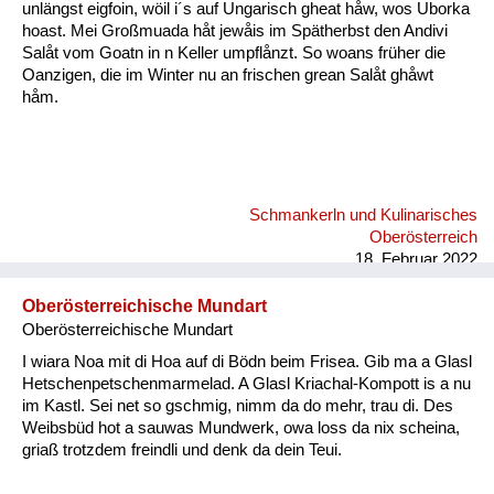
unlängst eigfoin, wöil i´s auf Ungarisch gheat håw, wos Uborka
hoast. Mei Großmuada håt jewåis im Spätherbst den Andivi
Salåt vom Goatn in n Keller umpflånzt. So woans früher die
Oanzigen, die im Winter nu an frischen grean Salåt ghåwt
håm.
Schmankerln und Kulinarisches
Oberösterreich
18. Februar 2022
Oberösterreichische Mundart
Oberösterreichische Mundart
I wiara Noa mit di Hoa auf di Bödn beim Frisea. Gib ma a Glasl
Hetschenpetschenmarmelad. A Glasl Kriachal-Kompott is a nu
im Kastl. Sei net so gschmig, nimm da do mehr, trau di. Des
Weibsbüd hot a sauwas Mundwerk, owa loss da nix scheina,
griaß trotzdem freindli und denk da dein Teui.