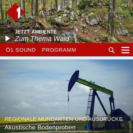
JETZT: AMBIENTE
Zum Thema Wald
Ö1 SOUND
PROGRAMM
REGIONALE MUNDARTEN UND AUSDRÜCKE
Akustische Bodenproben