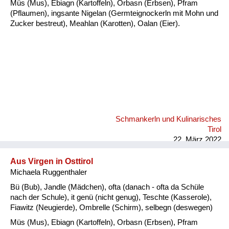
Müs (Mus), Ebiagn (Kartoffeln), Orbasn (Erbsen), Pfram
(Pflaumen), ingsante Nigelan (Germteignockerln mit Mohn und
Zucker bestreut), Meahlan (Karotten), Oalan (Eier).
Schmankerln und Kulinarisches
Tirol
22. März 2022
Aus Virgen in Osttirol
Michaela Ruggenthaler
Bü (Bub), Jandle (Mädchen), ofta (danach - ofta da Schüle
nach der Schule), it genü (nicht genug), Teschte (Kasserole),
Fiawitz (Neugierde), Ombrelle (Schirm), selbegn (deswegen)
Müs (Mus), Ebiagn (Kartoffeln), Orbasn (Erbsen), Pfram