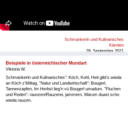
Schmankerln und Kulinarisches
Kärnten
28. September 2021
Beispiele in österreichischer Mundart
Viktoria W.
Schmankerln und Kulinarisches": Köch, Kohl, Heit gibt's wieda
an Köch z'Mittag. "Natur und Landwirtschaft": Bougerl,
Tannenzapfen, Im Herbst lieg’n vü Bougerl umadum. "Fluchen
und Reden": raunzen/Rauzerei, jammern, Warum duast scho
wieda rauzen.