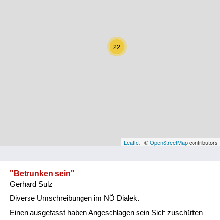
Kärnten
Niederösterreich
22
Oberösterreich
Salzburg
Steiermark
Tirol
Vorarlberg
Leaflet
| ©
OpenStreetMap
contributors
Wien
"Betrunken sein"
Gerhard Sulz
Kategorie
Diverse Umschreibungen im NÖ Dialekt
Natur und Landwirtschaft
Einen ausgefasst haben Angeschlagen sein Sich zuschütten