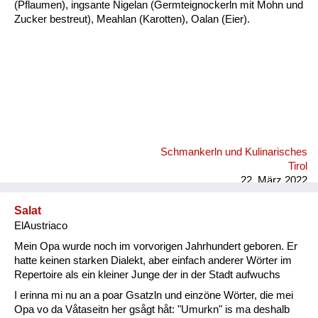
(Pflaumen), ingsante Nigelan (Germteignockerln mit Mohn und
Zucker bestreut), Meahlan (Karotten), Oalan (Eier).
Schmankerln und Kulinarisches
Tirol
22. März 2022
Salat
ElAustriaco
Mein Opa wurde noch im vorvorigen Jahrhundert geboren. Er
hatte keinen starken Dialekt, aber einfach anderer Wörter im
Repertoire als ein kleiner Junge der in der Stadt aufwuchs
I erinna mi nu an a poar Gsatzln und einzöne Wörter, die mei
Opa vo da Våtaseitn her gsågt håt: "Umurkn" is ma deshalb