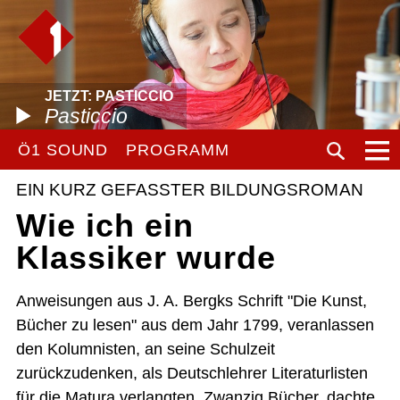
JETZT: PASTICCIO
Pasticcio
Ö1 SOUND
PROGRAMM
EIN KURZ GEFASSTER BILDUNGSROMAN
Wie ich ein
Klassiker wurde
Anweisungen aus J. A. Bergks Schrift "Die Kunst,
Bücher zu lesen" aus dem Jahr 1799, veranlassen
den Kolumnisten, an seine Schulzeit
zurückzudenken, als Deutschlehrer Literaturlisten
für die Matura verlangten. Zwanzig Bücher, dachte