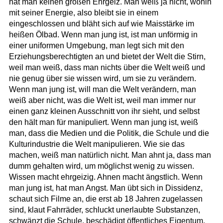
hat man keinen großen Ehrgeiz. Man weiß ja nicht, wohin
mit seiner Energie, also bleibt sie in einem
eingeschlossen und bläht sich auf wie Maisstärke im
heißen Ölbad. Wenn man jung ist, ist man unförmig in
einer uniformen Umgebung, man legt sich mit den
Erziehungsberechtigten an und bietet der Welt die Stirn,
weil man weiß, dass man nichts über die Welt weiß und
nie genug über sie wissen wird, um sie zu verändern.
Wenn man jung ist, will man die Welt verändern, man
weiß aber nicht, was die Welt ist, weil man immer nur
einen ganz kleinen Ausschnitt von ihr sieht, und selbst
den hält man für manipuliert. Wenn man jung ist, weiß
man, dass die Medien und die Politik, die Schule und die
Kulturindustrie die Welt manipulieren. Wie sie das
machen, weiß man natürlich nicht. Man ahnt ja, dass man
dumm gehalten wird, um möglichst wenig zu wissen.
Wissen macht ehrgeizig. Ahnen macht ängstlich. Wenn
man jung ist, hat man Angst. Man übt sich in Dissidenz,
schaut sich Filme an, die erst ab 18 Jahren zugelassen
sind, klaut Fahrräder, schluckt unerlaubte Substanzen,
schwänzt die Schule, beschädigt öffentliches Eigentum.