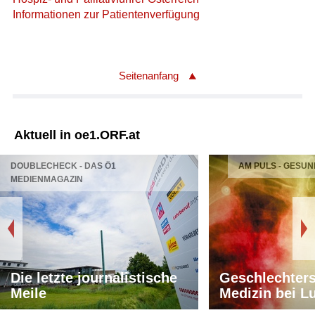
Informationen zur Patientenverfügung
Seitenanfang
Aktuell in oe1.ORF.at
DOUBLECHECK - DAS Ö1
AM PULS - GESUN
MEDIENMAGAZIN
Die letzte journalistische
Geschlechters
Meile
Medizin bei L