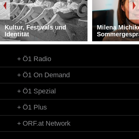
Kultur, Festivals und
Milena Michik
Identität
Sommergespr
Ö1 Radio
Ö1 On Demand
Ö1 Spezial
Ö1 Plus
ORF.at Network