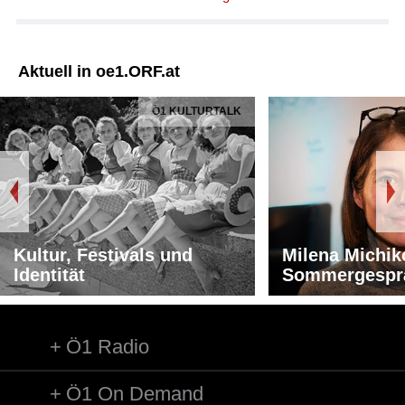
Aktuell in oe1.ORF.at
Ö1 KULTURTALK
Kultur, Festivals und
Milena Michik
Identität
Sommergespr
Ö1 Radio
Ö1 On Demand