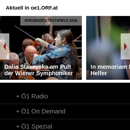
Aktuell in oe1.ORF.at
BREGENZER FESTSPIELE 2026
Dalia Stasevska am Pult
In memoriam 
der Wiener Symphoniker
Helfer
Ö1 Radio
Ö1 On Demand
Ö1 Spezial