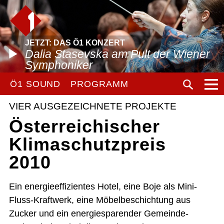
JETZT: DAS Ö1 KONZERT
Dalia Stasevska am Pult der Wiener
Symphoniker
Ö1 SOUND
PROGRAMM
VIER AUSGEZEICHNETE PROJEKTE
Österreichischer
Klimaschutzpreis
2010
Ein energieeffizientes Hotel, eine Boje als Mini-
Fluss-Kraftwerk, eine Möbelbeschichtung aus
Zucker und ein energiesparender Gemeinde-