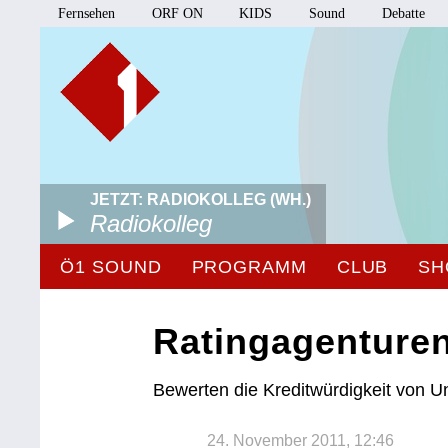
Fernsehen
ORF ON
KIDS
Sound
Debatte
JETZT: RADIOKOLLEG (WH.)
Radiokolleg
Ö1 SOUND
PROGRAMM
CLUB
SH
Ratingagenture
Bewerten die Kreditwürdigkeit von 
24. November 2011, 12:46