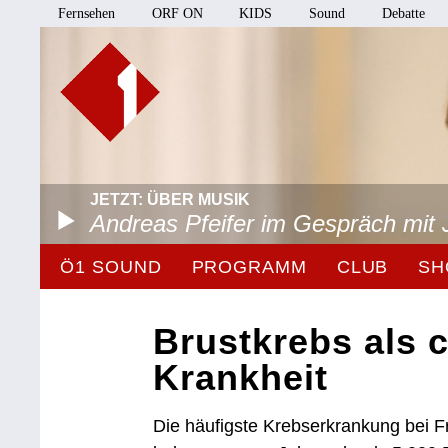
Fernsehen
ORF ON
KIDS
Sound
Debatte
JETZT: ÜBER MUSIK
Andreas Pfeifer im Gespräch mit 
Ö1 SOUND
PROGRAMM
CLUB
SH
Brustkrebs als 
Krankheit
Die häufigste Krebserkrankung bei Fr