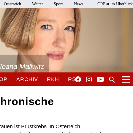
Österreich
Wetter
Sport
News
ORF.at im Überblick
Joana Mallwitz
OP
ARCHIV
RKH
RSO
chronische
auen ist Brustkrebs. In Österreich