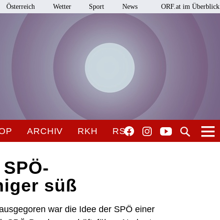
Österreich
Wetter
Sport
News
ORF.at im Überblick
OP
ARCHIV
RKH
RSO
: SPÖ-
niger süß
nz ausgegoren war die Idee der SPÖ einer