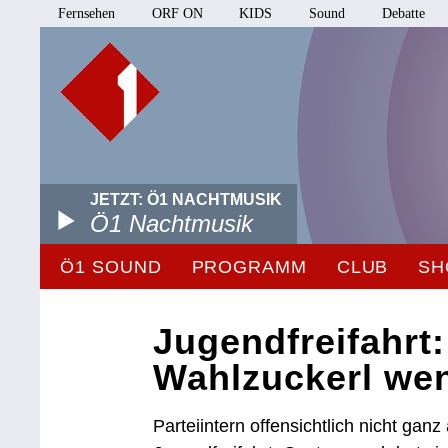
Fernsehen
ORF ON
KIDS
Sound
Debatte
JETZT: Ö1 NACHTMUSIK
Ö1 Nachtmusik
Ö1 SOUND
PROGRAMM
CLUB
SH
Jugendfreifahrt
Wahlzuckerl we
Parteiintern offensichtlich nicht ga