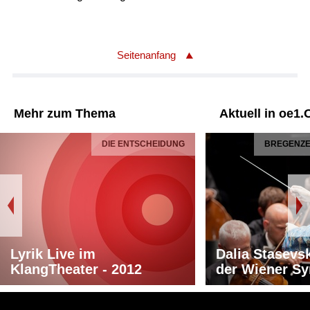
Seitenanfang
Mehr zum Thema
Aktuell in oe1.
DIE ENTSCHEIDUNG
BREGENZER
Lyrik Live im
Dalia Stasevs
KlangTheater - 2012
der Wiener S