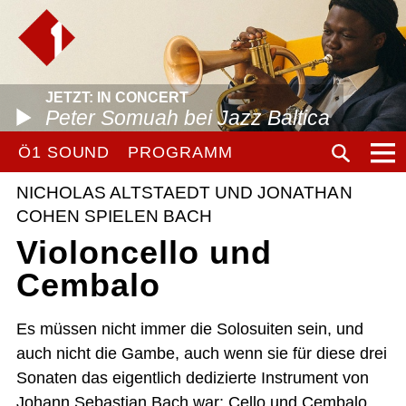
JETZT: IN CONCERT
Peter Somuah bei Jazz Baltica
Ö1 SOUND
PROGRAMM
NICHOLAS ALTSTAEDT UND JONATHAN
COHEN SPIELEN BACH
Violoncello und
Cembalo
Es müssen nicht immer die Solosuiten sein, und
auch nicht die Gambe, auch wenn sie für diese drei
Sonaten das eigentlich dedizierte Instrument von
Johann Sebastian Bach war: Cello und Cembalo