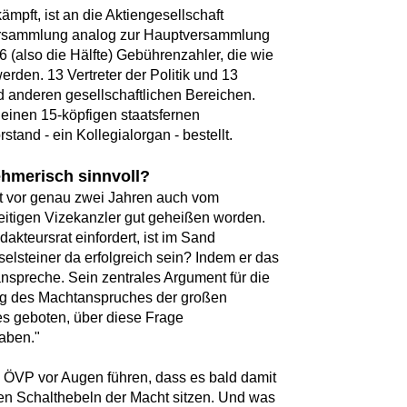
ämpft, ist an die Aktiengesellschaft
rversammlung analog zur Hauptversammlung
26 (also die Hälfte) Gebührenzahler, die wie
den. 13 Vertreter der Politik und 13
 anderen gesellschaftlichen Bereichen.
 einen 15-köpfigen staatsfernen
stand - ein Kollegialorgan - bestellt.
hmerisch sinnvoll?
ist vor genau zwei Jahren auch vom
eitigen Vizekanzler gut geheißen worden.
kteursrat einfordert, ist im Sand
selsteiner da erfolgreich sein? Indem er das
spreche. Sein zentrales Argument für die
ung des Machtanspruches der großen
 es geboten, über diese Frage
aben."
d ÖVP vor Augen führen, dass es bald damit
den Schalthebeln der Macht sitzen. Und was