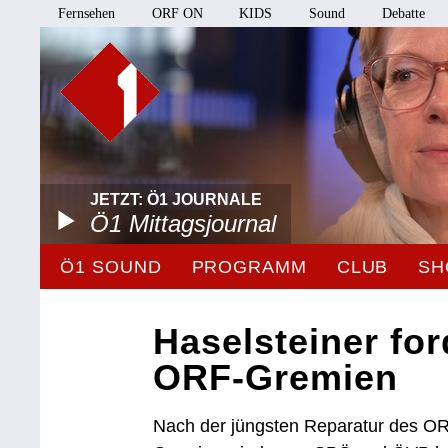
Fernsehen
ORF ON
KIDS
Sound
Debatte
JETZT: Ö1 JOURNALE
Ö1 Mittagsjournal
Ö1 SOUND
PROGRAMM
CLUB
SH
Haselsteiner fo
ORF-Gremien
Nach der jüngsten Reparatur des OR