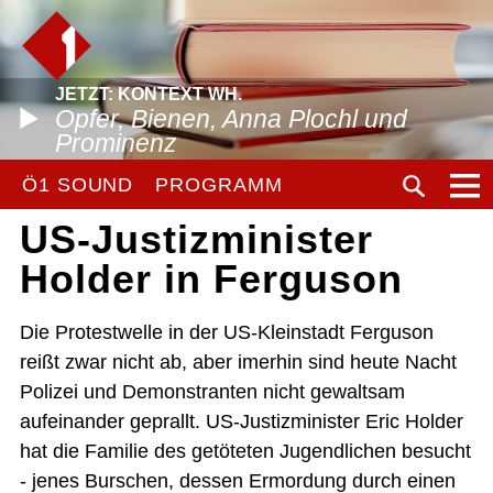
JETZT: KONTEXT WH.
Opfer, Bienen, Anna Plochl und
Prominenz
Ö1 SOUND
PROGRAMM
US-Justizminister
Holder in Ferguson
Die Protestwelle in der US-Kleinstadt Ferguson
reißt zwar nicht ab, aber imerhin sind heute Nacht
Polizei und Demonstranten nicht gewaltsam
aufeinander geprallt. US-Justizminister Eric Holder
hat die Familie des getöteten Jugendlichen besucht
- jenes Burschen, dessen Ermordung durch einen