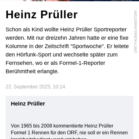
R
F
/
T
H
O
M
A
S
R
A
M
S
T
O
R
E
O
R
Heinz Prüller
F
Schon als Kind wollte Heinz Prüller Sportreporter
werden. Mit nur dreizehn Jahren hatte er eine fixe
Kolumne in der Zeitschrift "Sportwoche". Er leitete
den Hörfunk-Sport und wechselte später zum
Fernsehen, wo er als Formel-1-Reporter
Berühmtheit erlangte.
22. September 2025, 10:14
Heinz Prüller
Von 1965 bis 2008 kommentierte Heinz Prüller
Formel 1 Rennen für den ORF, nie soll er ein Rennen