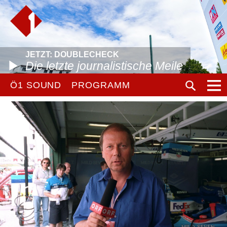
JETZT: DOUBLECHECK
Die letzte journalistische Meile
Ö1 SOUND
PROGRAMM