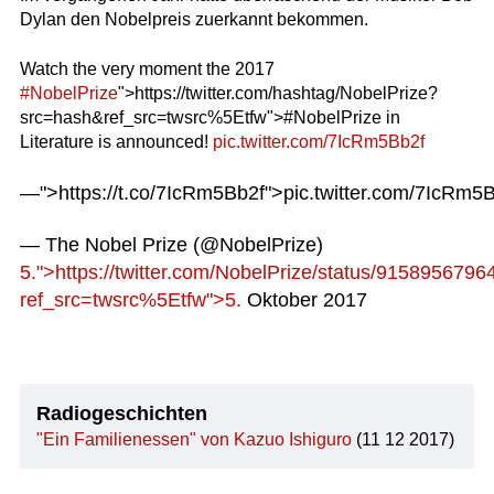
Dylan den Nobelpreis zuerkannt bekommen.
Watch the very moment the 2017
#NobelPrize
">https://twitter.com/hashtag/NobelPrize?
src=hash&ref_src=twsrc%5Etfw">#NobelPrize in
Literature is announced!
pic.twitter.com/7IcRm5Bb2f
—">https://t.co/7IcRm5Bb2f">pic.twitter.com/7IcRm5
— The Nobel Prize (@NobelPrize)
5.">https://twitter.com/NobelPrize/status/915895679
ref_src=twsrc%5Etfw">5.
Oktober 2017
Radiogeschichten
"Ein Familienessen" von Kazuo Ishiguro
(11 12 2017)