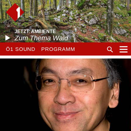
JETZT: AMBIENTE
Zum Thema Wald
Ö1 SOUND
PROGRAMM