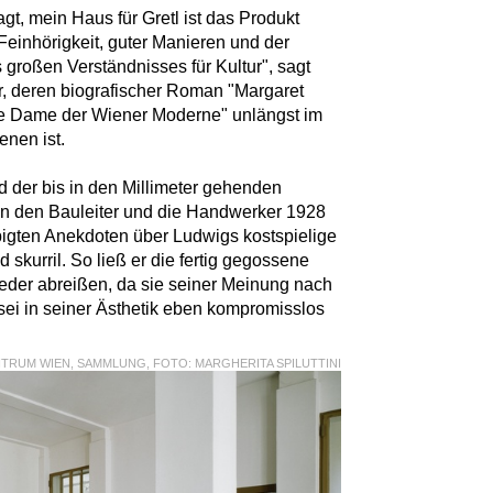
gt, mein Haus für Gretl ist das Produkt
Feinhörigkeit, guter Manieren und der
 großen Verständnisses für Kultur", sagt
r, deren biografischer Roman "Margaret
e Dame der Wiener Moderne" unlängst im
enen ist.
d der bis in den Millimeter gehenden
ein den Bauleiter und die Handwerker 1928
bigten Anekdoten über Ludwigs kostspielige
skurril. So ließ er die fertig gegossene
eder abreißen, da sie seiner Meinung nach
 sei in seiner Ästhetik eben kompromisslos
RUM WIEN, SAMMLUNG, FOTO: MARGHERITA SPILUTTINI