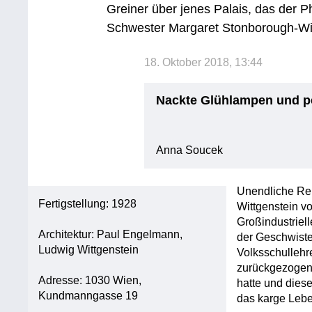
Greiner über jenes Palais, das der P
Schwester Margaret Stonborough-Wit
18. Oktober 2018, 13:44
Nackte Glühlampen und pe
Anna Soucek
Unendliche Re
Fertigstellung: 1928
Wittgenstein v
Großindustriel
Architektur: Paul Engelmann,
der Geschwister
Ludwig Wittgenstein
Volksschullehre
zurückgezogen
Adresse: 1030 Wien,
hatte und dies
Kundmanngasse 19
das karge Lebe