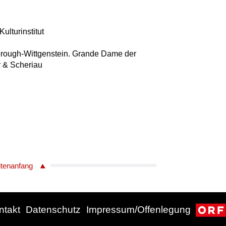
ulturinstitut
orough-Wittgenstein. Grande Dame der
 & Scheriau
itenanfang
ntakt
Datenschutz
Impressum/Offenlegung