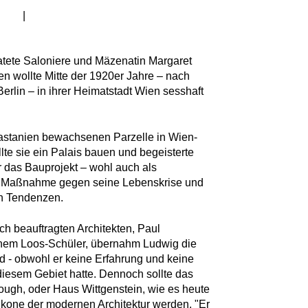
|
atete Saloniere und Mäzenatin Margaret
n wollte Mitte der 1920er Jahre – nach
Berlin – in ihrer Heimatstadt Wien sesshaft
Kastanien bewachsenen Parzelle in Wien-
lte sie ein Palais bauen und begeisterte
r das Bauprojekt – wohl auch als
e Maßnahme gegen seine Lebenskrise und
en Tendenzen.
ch beauftragten Architekten, Paul
nem Loos-Schüler, übernahm Ludwig die
d - obwohl er keine Erfahrung und keine
diesem Gebiet hatte. Dennoch sollte das
ough, oder Haus Wittgenstein, wie es heute
 Ikone der modernen Architektur werden. "Er