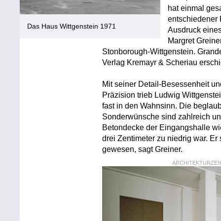
hat einmal gesa
entschiedener 
Das Haus Wittgenstein 1971
Ausdruck eines
Margret Greine
Stonborough-Wittgenstein. Grand
Verlag Kremayr & Scheriau erschi
Mit seiner Detail-Besessenheit un
Präzision trieb Ludwig Wittgenst
fast in den Wahnsinn. Die beglau
Sonderwünsche sind zahlreich und 
Betondecke der Eingangshalle wi
drei Zentimeter zu niedrig war. Er
gewesen, sagt Greiner.
ARCHITEKTURZENT