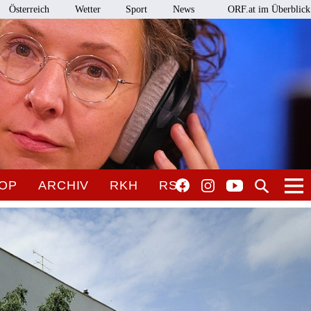
Österreich
Wetter
Sport
News
ORF.at im Überblick
OP
ARCHIV
RKH
RSO