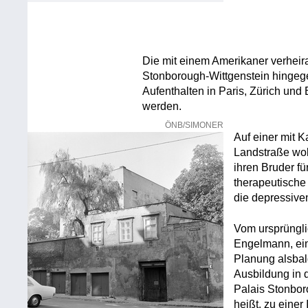
Die mit einem Amerikaner verheir
Stonborough-Wittgenstein hingege
Aufenthalten in Paris, Zürich und 
werden.
ÖNB/SIMONER
Auf einer mit 
Landstraße wol
ihren Bruder fü
therapeutisch
die depressiv
Vom ursprüngli
Engelmann, ei
Planung alsbal
Ausbildung in 
Palais Stonbor
heißt, zu einer