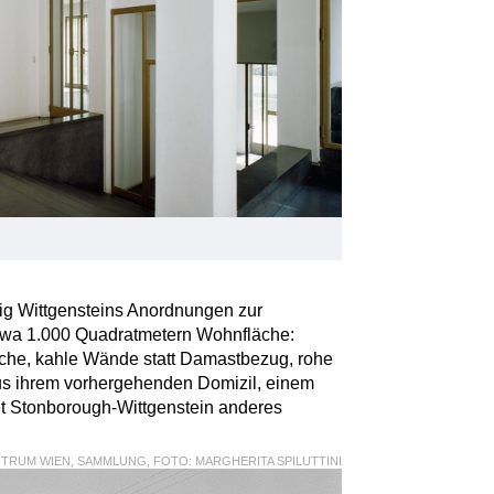
g Wittgensteins Anordnungen zur
etwa 1.000 Quadratmetern Wohnfläche:
iche, kahle Wände statt Damastbezug, rohe
Aus ihrem vorhergehenden Domizil, einem
ret Stonborough-Wittgenstein anderes
RUM WIEN, SAMMLUNG, FOTO: MARGHERITA SPILUTTINI