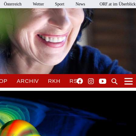
Österreich
Wetter
Sport
News
ORF.at im Überblick
OP
ARCHIV
RKH
RSO