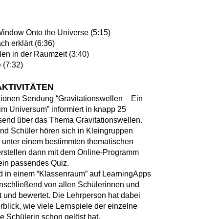
indow Onto the Universe (5:15)
ch erklärt (6:36)
len in der Raumzeit (3:40)
 (7:32)
AKTIVITÄTEN
ionen Sendung “Gravitationswellen – Ein
im Universum” informiert in knapp 25
end über das Thema Gravitationswellen.
nd Schüler hören sich in Kleingruppen
 unter einem bestimmten thematischen
rstellen dann mit dem Online-Programm
ein passendes Quiz.
d in einem “Klassenraum” auf LearningApps
nschließend von allen Schülerinnen und
t und bewertet. Die Lehrperson hat dabei
blick, wie viele Lernspiele der einzelne
e Schülerin schon gelöst hat.