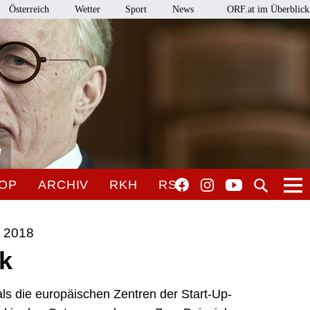
Österreich
Wetter
Sport
News
ORF.at im Überblick
l
OP
ARCHIV
RKH
RSO
 2018
k
 als die europäischen Zentren der Start-Up-