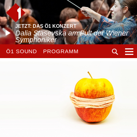
JETZT: DAS Ö1 KONZERT
Dalia Stasevska am Pult der Wiener
Symphoniker
Ö1 SOUND
PROGRAMM