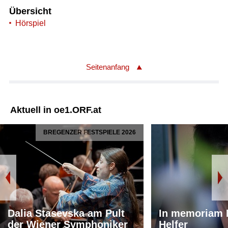
Übersicht
Hörspiel
Seitenanfang
Aktuell in oe1.ORF.at
BREGENZER FESTSPIELE 2026
Dalia Stasevska am Pult
In memoriam 
der Wiener Symphoniker
Helfer