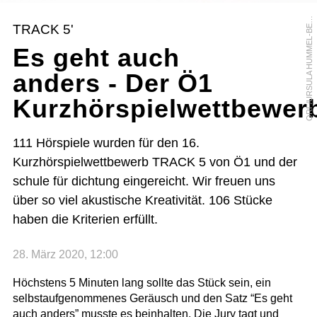
R
F
/
U
R
S
U
L
A
H
U
M
M
E
L
-
B
R
G
E
O
R
TRACK 5'
E
Es geht auch
anders - Der Ö1
Kurzhörspielwettbewer
111 Hörspiele wurden für den 16.
Kurzhörspielwettbewerb TRACK 5 von Ö1 und der
schule für dichtung eingereicht. Wir freuen uns
über so viel akustische Kreativität. 106 Stücke
haben die Kriterien erfüllt.
28. März 2020, 12:00
Höchstens 5 Minuten lang sollte das Stück sein, ein
selbstaufgenommenes Geräusch und den Satz “Es geht
auch anders” musste es beinhalten. Die Jury tagt und