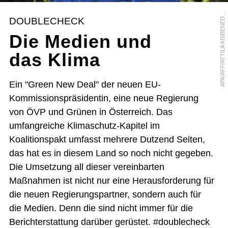
P
A
/
A
F
P
/
A
T
T
I
L
A
K
I
S
B
E
N
E
E
A
K
DOUBLECHECK
D
Die Medien und
das Klima
Ein "Green New Deal" der neuen EU-
Kommissionspräsidentin, eine neue Regierung
von ÖVP und Grünen in Österreich. Das
umfangreiche Klimaschutz-Kapitel im
Koalitionspakt umfasst mehrere Dutzend Seiten,
das hat es in diesem Land so noch nicht gegeben.
Die Umsetzung all dieser vereinbarten
Maßnahmen ist nicht nur eine Herausforderung für
die neuen Regierungspartner, sondern auch für
die Medien. Denn die sind nicht immer für die
Berichterstattung darüber gerüstet. #doublecheck