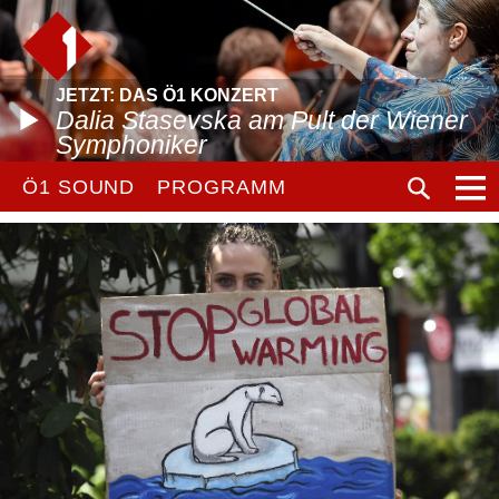
JETZT: DAS Ö1 KONZERT
Dalia Stasevska am Pult der Wiener
Symphoniker
Ö1 SOUND
PROGRAMM