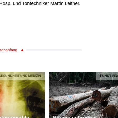
 Hosp, und Tontechniker Martin Leitner.
itenanfang
 GESUNDHEIT UND MEDIZIN
PUNKT EIN
tersensible
Bäume schreiben