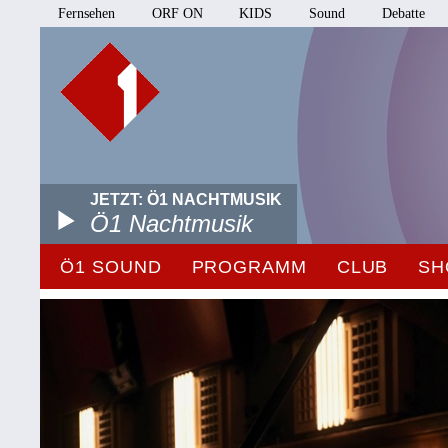
Fernsehen
ORF ON
KIDS
Sound
Debatte
JETZT: Ö1 NACHTMUSIK
Ö1 Nachtmusik
Ö1 SOUND
PROGRAMM
CLUB
SH