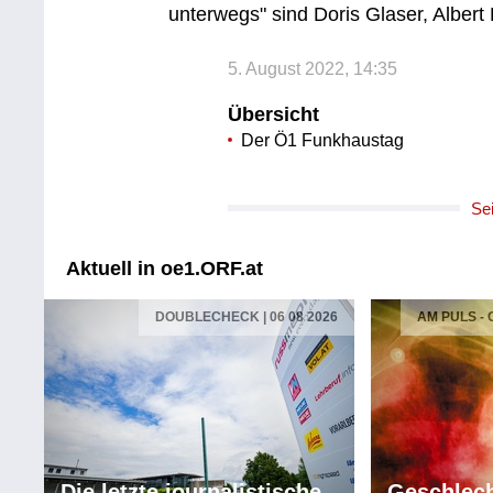
unterwegs" sind Doris Glaser, Albert
5. August 2022, 14:35
Übersicht
Der Ö1 Funkhaustag
Se
Aktuell in oe1.ORF.at
DOUBLECHECK | 06 08 2026
AM PULS -
Die letzte journalistische
Geschlech