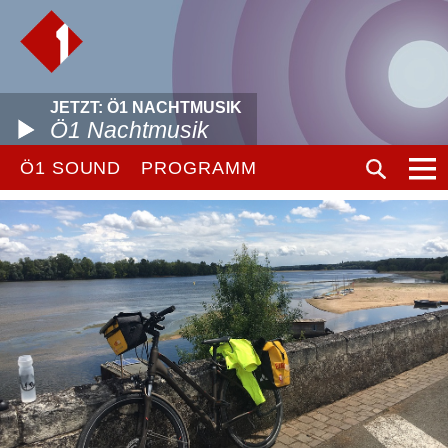
JETZT: Ö1 NACHTMUSIK
Ö1 Nachtmusik
Ö1 SOUND
PROGRAMM