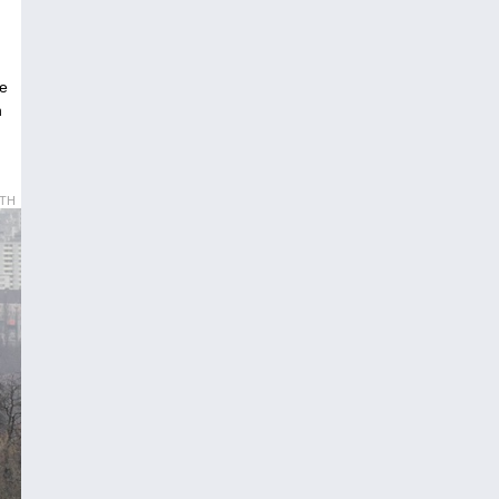
he
h
OTH