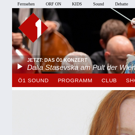
Fernsehen
ORF ON
KIDS
Sound
Debatte
JETZT: DAS Ö1 KONZERT
Dalia Stasevska am Pult der Wie
Ö1 SOUND
PROGRAMM
CLUB
SH