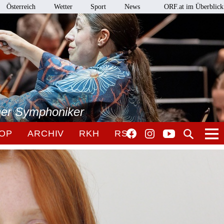
Österreich
Wetter
Sport
News
ORF.at im Überblick
ner Symphoniker
OP
ARCHIV
RKH
RSO